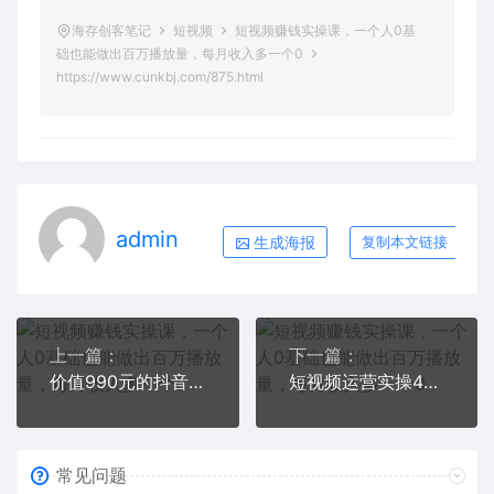
海存创客笔记
短视频
短视频赚钱实操课，一个人0基
础也能做出百万播放量，每月收入多一个0
https://www.cunkbj.com/875.html
admin
生成海报
复制本文链接
上一篇：
下一篇：
价值990元的抖音壁纸项目佛系玩法，马上实操一天变现500+（图文+视频）
短视频运营实操4合1，抖加投放+差异化策划+爆款文案内容+短视频账号运营 销30W
常见问题