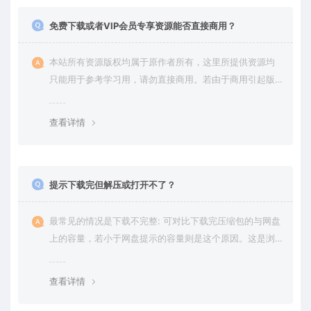
免费下载或者VIP会员专享资源能否直接商用？
本站所有资源版权均属于原作者所有，这里所提供资源均
只能用于参考学习用，请勿直接商用。若由于商用引起版
权纠纷，一切责任均由使用者承担。更多说明请参考 VIP介
绍。
查看详情
提示下载完但解压或打开不了？
最常见的情况是下载不完整: 可对比下载完压缩包的与网盘
上的容量，若小于网盘提示的容量则是这个原因。这是浏
览器下载的bug，建议用百度网盘软件或迅雷下载。 若排
除这种情况，可在对应资源底部留言，或 联络我们。
查看详情