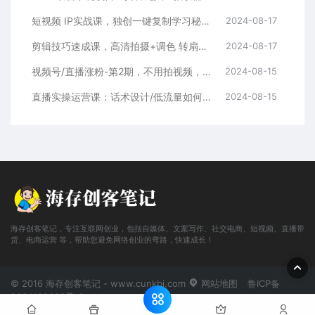
短视频 IP实战课，独创一键复制学习秘籍，转战新领域，月赚五万轻松行
2024-08-17
剪辑技巧速成课，高清拍摄+调色 转扇子，建筑-抠图精通，新手秒变剪辑专家
2024-08-17
视频号/直播涨粉-第2期，不用拍视频，不用卖货，在直播间做菜，就可以搞钱
2024-08-15
直播实操运营课：话术设计/低流量如何提升/话术框架/全场燃爆/非常干货
2024-08-15
海存创客笔记，专注互联网创业，包括自媒体、文案写作、社交电商、短视频、直播带
货、电商运营 等，帮助您避免网络创业的弯路，快速成长！
© 2016 海存创客笔记 - www.cunkbj.com
网站地图
鲁ICP备
2024108698号-2