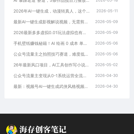
AI“暴躁老道”赛道，5条作品揽百万播放！（附变现全攻略）
2026年AI一键生成，动漫转真人，这个月靠这个AI赚了2W+
2026-05-11
最新AI一键生成影视解说视频，无需剪辑3分钟1条，条条爆款，多平台变现日入2000+
2026-05-09
2026最新多多虚拟0.01玩法虚拟也有新门路轻松日入2500!
2026-05-09
手机壁纸赚钱秘籍！AI 绘画 0 成本 单店狂销 3.8 万单
2026-05-06
公众号流量主之拍照技巧赛道，难度低+流量大，起号第一篇就爆了10w阅读！
2026-05-06
26年最新风口项目，AI工具创作写小说，轻松实现日入1000+
2026-05-02
公众号流量主变现从0-1系统运营全流程讲解！
2026-04-30
最新：视频号AI一键生成武侠风格视频，狂撸视频号分成收益，学完轻松日入1000+
2026-04-30