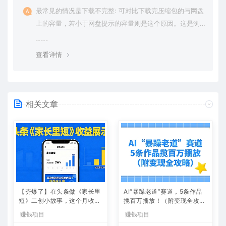
最常见的情况是下载不完整: 可对比下载完压缩包的与网盘
上的容量，若小于网盘提示的容量则是这个原因。这是浏
览器下载的bug，建议用百度网盘软件或迅雷下载。 若排
除这种情况，可在对应资源底部留言，或 联络我们。
查看详情
相关文章
【夯爆了】在头条做《家长里
AI“暴躁老道”赛道，5条作品
短》二创小故事，这个月收益
揽百万播放！（附变现全攻
2w+
略）
赚钱项目
赚钱项目