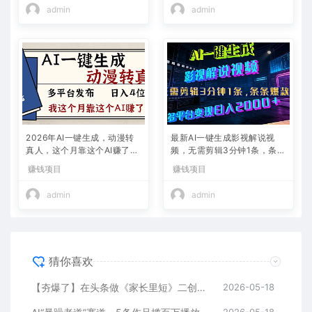
admin
admin
2026年AI一键生成，动漫转
最新AI一键生成影视解说视
真人，这个月靠这个AI赚了2
频，无需剪辑3分钟1条，条条
W+
爆款，多平台变现日入2000
赚钱项目
赚钱项目
+
admin
admin
猜你喜欢
【夯爆了】在头条做《家长里短》二创小故事，这个月收益2w+
2026-05-18
2026-05-18