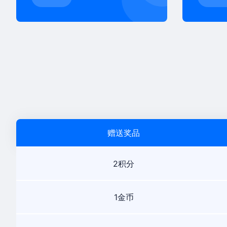
赠送奖品
2积分
1金币