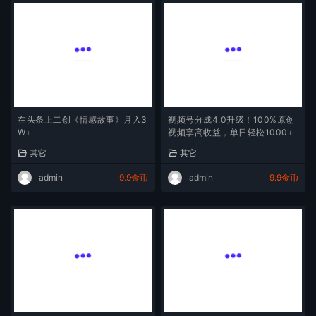
在头条上二创《情感故事》月入3
视频号分成4.0升级！100%原创
W+
视频享高收益，单日轻松1000+
其它
其它
admin
9.9金币
admin
9.9金币