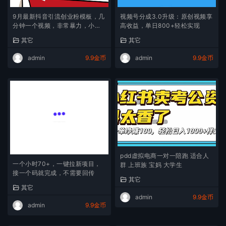
9月最新抖音引流创业粉模板，几
视频号分成3.0升级：原创视频享
分钟一个视频，非常暴力，小白
高收益，单日800+轻松实现
直接可上手操作!
其它
其它
admin
9.9金币
admin
9.9金币
pdd虚拟电商一对一陪跑 适合人
一个小时70+，一键拉新项目，
群 上班族 宝妈 大学生
接一个码就完成，不需要回传
其它
其它
admin
9.9金币
admin
9.9金币