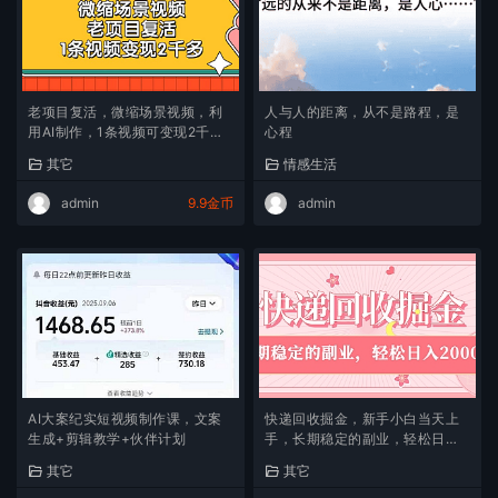
老项目复活，微缩场景视频，利
人与人的距离，从不是路程，是
用AI制作，1条视频可变现2千
心程
多！
其它
情感生活
admin
9.9金币
admin
AI大案纪实短视频制作课，文案
快递回收掘金，新手小白当天上
生成+剪辑教学+伙伴计划
手，长期稳定的副业，轻松日入
2000+
其它
其它