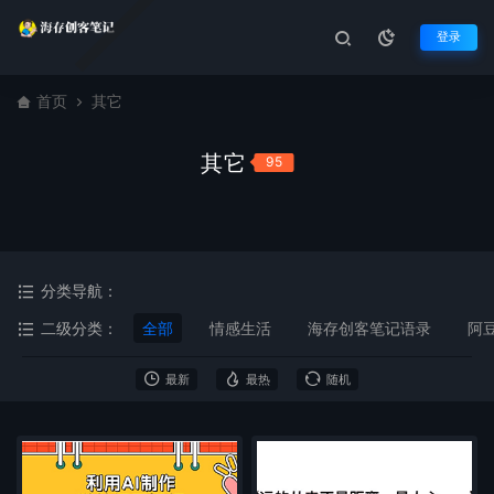
登录
首页
其它
其它
95
分类导航：
二级分类：
全部
情感生活
海存创客笔记语录
阿
最新
最热
随机