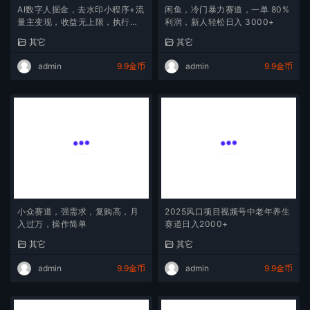
AI数字人掘金，去水印小程序+流
闲鱼，冷门暴力赛道，一单 80%
量主变现，收益无上限，执行力
利润，新人轻松日入 3000+
决定收入
其它
其它
admin
9.9金币
admin
9.9金币
小众赛道，强需求，复购高，月
2025风口项目视频号中老年养生
入过万，操作简单
赛道日入2000+
其它
其它
admin
9.9金币
admin
9.9金币