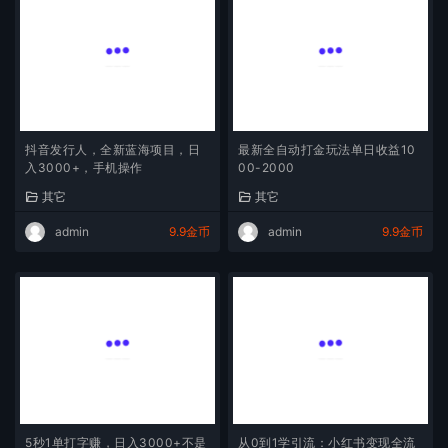
抖音发行人，全新蓝海项目，日
最新全自动打金玩法单日收益10
入3000+，手机操作
00-2000
其它
其它
admin
9.9金币
admin
9.9金币
5秒1单打字赚，日入3000+不是
从0到1学引流：小红书变现全流