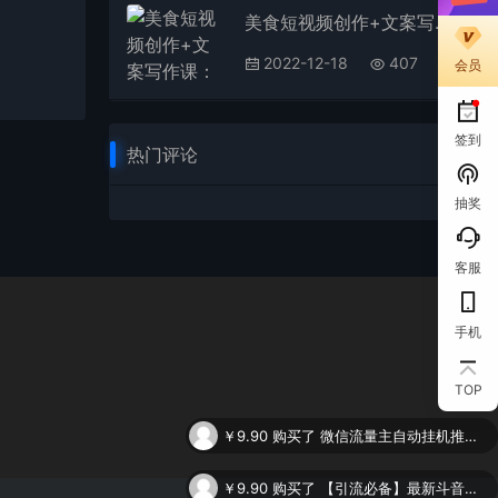
美食短视频创作+文案写作课：美食短视频博主必备技能
2022-12-18
407
会员
签到
热门评论
抽奖
客服
手机
TOP
￥9.90
购买了
微信流量主自动挂机推广，轻松日入900+，简单易上手，做就有收益。
￥9.90
购买了
【引流必备】最新斗音全功能全自动引流脚本，解放双手自动引流精准粉
￥9.90
购买了
谷歌SEO 2.0实操课，独立站询盘自由必备，基于2023谷歌最新算法录制（94节