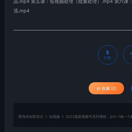
品.mp4 第五课：短视频处理（批量处理）.mp4 第六课
流.mp4
打赏
收藏 (0)
海存创客笔记
短视频
2023最新视频号系列课程，从0~1做一