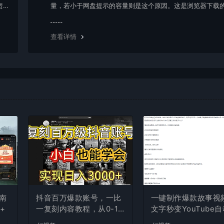
责任
量，若小于网盘提示的容量则是这个原因。这是浏览器下载的
g，建议用百度网盘软件或迅雷下载。 若排除这种情况，可
资源底部留言，或 联络我们。
查看详情
南
抖音百万爆款账号，一比
一键制作爆款故事视
+
一复刻内容教程，从0-1
文字秒变YouTube
实操课，小白也能学会，
布的傻瓜式教程