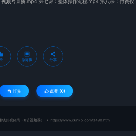
：视频号直播.mp4 第七课：整体操作流程.mp4 第八课：付费投
赞
微海报
分享
打赏
点赞 (
0
)
个赚钱的视频号（8节视频课）
https://www.cunkbj.com/3490.html