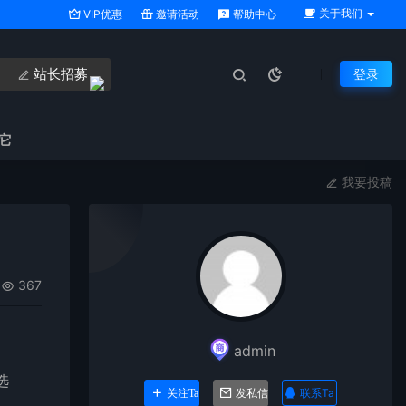
关于我们
VIP优惠
邀请活动
帮助中心
站长招募
登录
它
我要投稿
367
admin
选
联系Ta
关注Ta
发私信