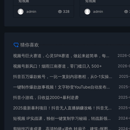
短视频
短视频
admin
328
admin
猜你喜欢
视频号巨火赛道，心灵SPA赛道，做起来超简单，每天收益800+
2026-
视频号新风口！烟雨江南赛道，零门槛日入 500+
2026-
抖音百万爆款账号，一比一复刻内容教程，从0-1实操课，小白也能学会，复制爆款，月入10w+
2025-
一键制作爆款故事视频！文字秒变YouTube自动发布的傻瓜式教程
2025-
抖音小游戏，日收益2000+暴利逆袭
2025-
2025最新暴利项目！抖音无人直播躺赚攻略！抖音无人直播3.0玩法！0门槛…
2025-
短视频 IP实战课，独创一键复制学习秘籍，转战新领域，月赚五万轻松行
2024-
剪辑技巧速成课，高清拍摄+调色 转扇子，建筑-抠图精通，新手秒变剪辑专家
2024-