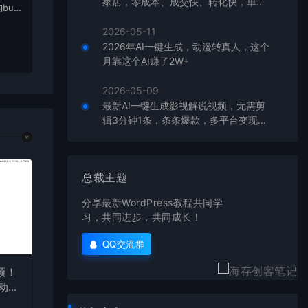
家店，零成本、成交快、转化快，单店
bu
单日可盈利300+
在对应
2026-05-11
2026年AI一键生成，动漫转真人，这个
月靠这个AI赚了2W+
2026-05-09
最新AI一键生成影视解说视频，无需剪
辑3分钟1条，条条爆款，多平台变现日
入2000+
总裁主题
分享最新WordPress教程共同学
习，共同进步，共同成长！
QQ交流群
频！
自动发