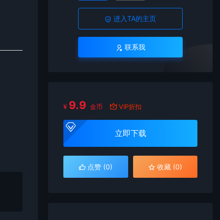
进入TA的主页
联系我
9.9
¥
金币
VIP折扣
立即下载
点赞 (
0
)
收藏 (0)