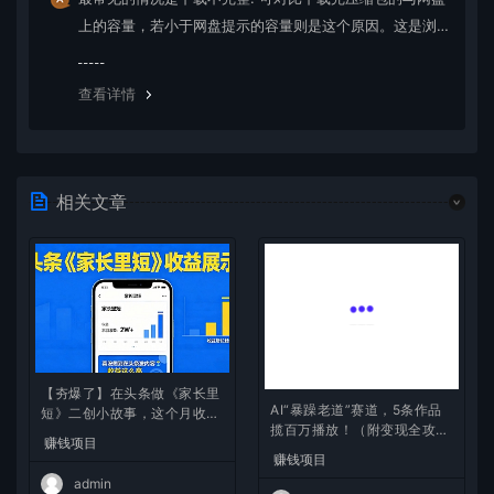
上的容量，若小于网盘提示的容量则是这个原因。这是浏
览器下载的bug，建议用百度网盘软件或迅雷下载。 若排
除这种情况，可在对应资源底部留言，或 联络我们。
查看详情
相关文章
【夯爆了】在头条做《家长里
AI“暴躁老道”赛道，5条作品
短》二创小故事，这个月收益
揽百万播放！（附变现全攻
2w+
赚钱项目
略）
赚钱项目
admin