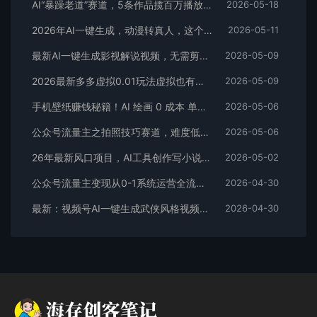
AI“暴躁老道”赛道，5条作品揽百万播放！（附变现全攻略）
2026-05-18
2026年AI一键生成，动漫转真人，这个月靠这个AI赚了2W+
2026-05-11
最新AI一键生成影视解说视频，无需剪辑3分钟1条，条条爆款，多平台变现日入2000+
2026-05-09
2026最新多多虚拟0.01玩法虚拟也有新门路轻松日入2500!
2026-05-09
手机壁纸赚钱秘籍！AI 绘画 0 成本 单店狂销 3.8 万单
2026-05-06
公众号流量主之拍照技巧赛道，难度低+流量大，起号第一篇就爆了10w阅读！
2026-05-06
26年最新风口项目，AI工具创作写小说，轻松实现日入1000+
2026-05-02
公众号流量主变现从0-1系统运营全流程讲解！
2026-04-30
最新：视频号AI一键生成武侠风格视频，狂撸视频号分成收益，学完轻松日入1000+
2026-04-30