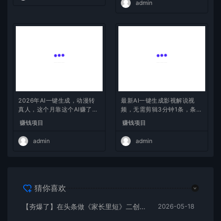
admin
2026年AI一键生成，动漫转
最新AI一键生成影视解说视
真人，这个月靠这个AI赚了2
频，无需剪辑3分钟1条，条条
W+
爆款，多平台变现日入2000
赚钱项目
赚钱项目
+
admin
admin
猜你喜欢
【夯爆了】在头条做《家长里短》二创小故事，这个月收益2w+
2026-05-18