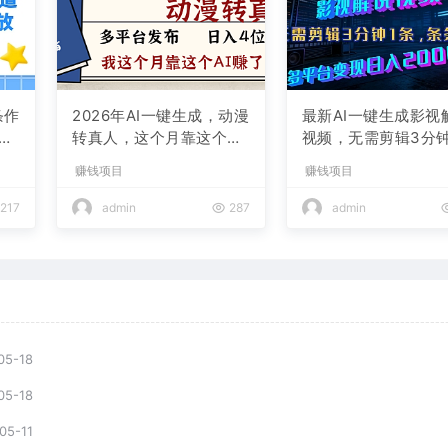
条作
2026年AI一键生成，动漫
最新AI一键生成影视
现
转真人，这个月靠这个AI
视频，无需剪辑3分钟
赚了2W+
条，条条爆款，多平
赚钱项目
赚钱项目
现日入2000+
217
admin
287
admin
05-18
05-18
05-11