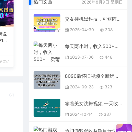
热门文章
2026年8月9日 星期日
交友挂机黑科技，可矩阵可放大，稳定月入6000+
2025-04-30
308
解说
1
每天两小时，收入500+，卖莆田高端篮球鞋，小白轻松月入过万（教程+素材）
台变
2023-07-06
448
257
8090后怀旧视频全新玩法，迅速涨粉+多种变现方式，小白新手都可以操作，轻松月入10000+
2024-09-23
323
靠着美女跳舞视频 一天收入1000+ 无脑生成 小白新手闭眼入
2024-10-14
337
热门游戏双收益项目玩法，每天花费半小时，实操一天500多（教程+素材）