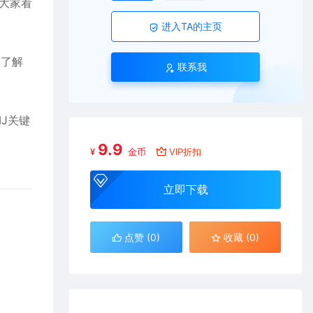
大家看
进入TA的主页
，了解
联系我
MJ关键
9.9
¥
金币
VIP折扣
立即下载
点赞 (
0
)
收藏 (0)