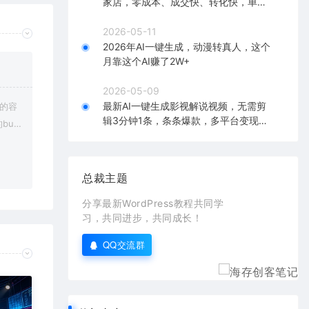
家店，零成本、成交快、转化快，单店
单日可盈利300+
2026-05-11
2026年AI一键生成，动漫转真人，这个
月靠这个AI赚了2W+
2026-05-09
最新AI一键生成影视解说视频，无需剪
上的容
辑3分钟1条，条条爆款，多平台变现日
bu
入2000+
在对应
总裁主题
分享最新WordPress教程共同学
习，共同进步，共同成长！
QQ交流群