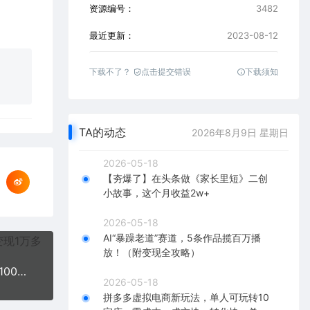
资源编号：
3482
最近更新：
2023-08-12
下载不了？
点击提交错误
下载须知
TA的动态
2026年8月9日 星期日
2026-05-18
【夯爆了】在头条做《家长里短》二创
小故事，这个月收益2w+
2026-05-18
AI“暴躁老道”赛道，5条作品揽百万播
放！（附变现全攻略）
8月风口项目，小红书虚拟法考资料，一部手机日入1000+（教程+素材）
2026-05-18
拼多多虚拟电商新玩法，单人可玩转10