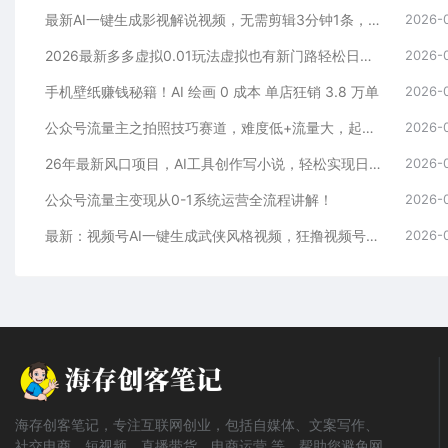
最新AI一键生成影视解说视频，无需剪辑3分钟1条，条条爆款，多平台变现日入2000+
2026-
2026最新多多虚拟0.01玩法虚拟也有新门路轻松日入2500!
2026-
手机壁纸赚钱秘籍！AI 绘画 0 成本 单店狂销 3.8 万单
2026-
公众号流量主之拍照技巧赛道，难度低+流量大，起号第一篇就爆了10w阅读！
2026-
26年最新风口项目，AI工具创作写小说，轻松实现日入1000+
2026-
公众号流量主变现从0-1系统运营全流程讲解！
2026-
最新：视频号AI一键生成武侠风格视频，狂撸视频号分成收益，学完轻松日入1000+
2026-
海存创客笔记，专注互联网创业，包括自媒体、文案写作、
社交电商、短视频、直播带货、电商运营 等，帮助您避免网