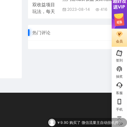
2023-08-14
416
热门评论
会员
签到
抽奖
客服
手机
￥9.90
购买了
微信流量主自动挂机推广，轻松日入900+，简单易上手，做就有收益。
TOP