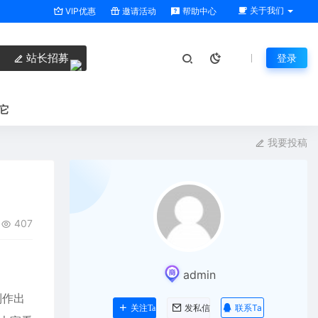
关于我们
VIP优惠
邀请活动
帮助中心
站长招募
登录
它
我要投稿
407
admin
制作出
联系Ta
关注Ta
发私信