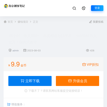
登录
首页
赚钱项目
正文
我要投稿
两小时，收入500+，靠卖精仿1比1手表，小白轻松月入
过万！保姆式教学
admin
2023-08-03
426
9.9
VIP折扣
¥
金币
立即下载
升级会员
下载不了？请联系网站客服提交链接错误！
增值服务：