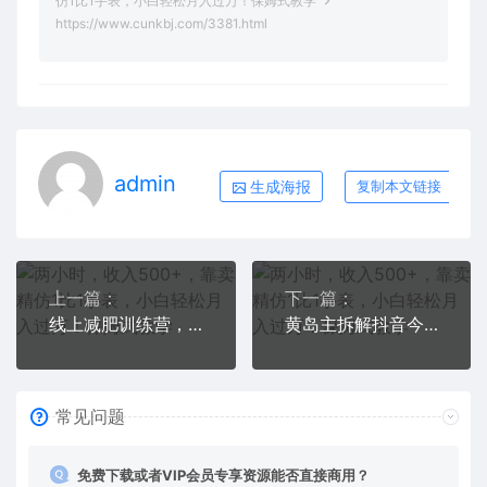
仿1比1手表，小白轻松月入过万！保姆式教学
https://www.cunkbj.com/3381.html
admin
生成海报
复制本文链接
上一篇：
下一篇：
线上减肥训练营，足不出户，仅靠拉几个社群，发几条朋友圈，就可以月实现入五位【揭秘】
黄岛主拆解抖音今日话题短视频项目，视频版一条龙实操玩法分享给你
常见问题
免费下载或者VIP会员专享资源能否直接商用？