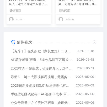
真人，这个月靠这个AI赚了2
频，无需剪辑3分钟1条，条条
W+
爆款，多平台变现日入2000
赚钱项目
赚钱项目
+
admin
admin
猜你喜欢
【夯爆了】在头条做《家长里短》二创小故事，这个月收益2w+
2026-05-18
AI“暴躁老道”赛道，5条作品揽百万播放！（附变现全攻略）
2026-05-18
2026年AI一键生成，动漫转真人，这个月靠这个AI赚了2W+
2026-05-11
最新AI一键生成影视解说视频，无需剪辑3分钟1条，条条爆款，多平台变现日入2000+
2026-05-09
2026最新多多虚拟0.01玩法虚拟也有新门路轻松日入2500!
2026-05-09
手机壁纸赚钱秘籍！AI 绘画 0 成本 单店狂销 3.8 万单
2026-05-06
公众号流量主之拍照技巧赛道，难度低+流量大，起号第一篇就爆了10w阅读！
2026-05-06