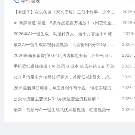
猜你喜欢
【夯爆了】在头条做《家长里短》二创小故事，这个月收益2w+
2026-
AI“暴躁老道”赛道，5条作品揽百万播放！（附变现全攻略）
2026-
2026年AI一键生成，动漫转真人，这个月靠这个AI赚了2W+
2026-
最新AI一键生成影视解说视频，无需剪辑3分钟1条，条条爆款，多平台变现日入2000+
2026-
2026最新多多虚拟0.01玩法虚拟也有新门路轻松日入2500!
2026-
手机壁纸赚钱秘籍！AI 绘画 0 成本 单店狂销 3.8 万单
2026-
公众号流量主之拍照技巧赛道，难度低+流量大，起号第一篇就爆了10w阅读！
2026-
26年最新风口项目，AI工具创作写小说，轻松实现日入1000+
2026-
公众号流量主变现从0-1系统运营全流程讲解！
2026-
最新：视频号AI一键生成武侠风格视频，狂撸视频号分成收益，学完轻松日入1000+
2026-