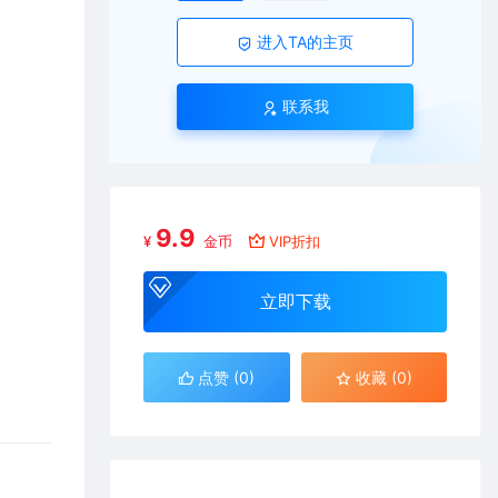
进入TA的主页
联系我
9.9
¥
金币
VIP折扣
立即下载
点赞 (
0
)
收藏 (0)