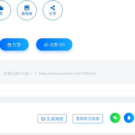
赞
微海报
分享
打赏
点赞 (
0
)
，实测已涨21万粉！
https://www.cunkbj.com/708.html
生成海报
复制本文链接