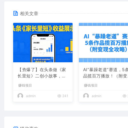
相关文章
【夯爆了】在头条做《家
AI“暴躁老道”赛道，5
长里短》二创小故事，这
品揽百万播放！（附变
个月收益2w+
全攻略）
赚钱项目
赚钱项目
admin
241
admin