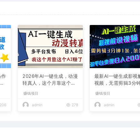
条作
2026年AI一键生成，动漫
最新AI一键生成影视
现
转真人，这个月靠这个AI
视频，无需剪辑3分钟
赚了2W+
条，条条爆款，多平
赚钱项目
赚钱项目
现日入2000+
206
admin
278
admin