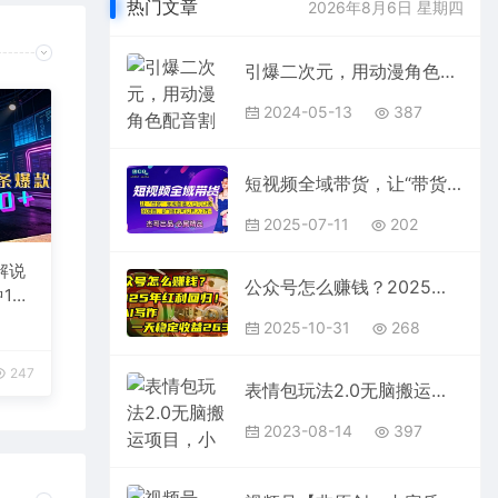
热门文章
2026年8月6日 星期四
引爆二次元，用动漫角色配音割草宅男圈，只需一个剪映，轻松一天引流10…
2024-05-13
387
短视频全域带货，让“带货”变成普通人也可以做的项目，0门槛也可以月入3万加
2025-07-11
202
解说
公众号怎么赚钱？2025年红利回归！靠AI写作，一天稳定收益2635元（10分钟上手）
1
台变
2025-10-31
268
247
表情包玩法2.0无脑搬运项目，小白10分钟三个作品，日入400+！【揭秘】
2023-08-14
397