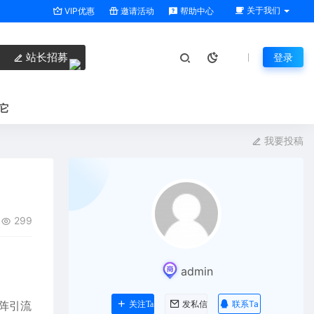
关于我们
VIP优惠
邀请活动
帮助中心
站长招募
登录
它
我要投稿
299
admin
阵引流
联系Ta
关注Ta
发私信