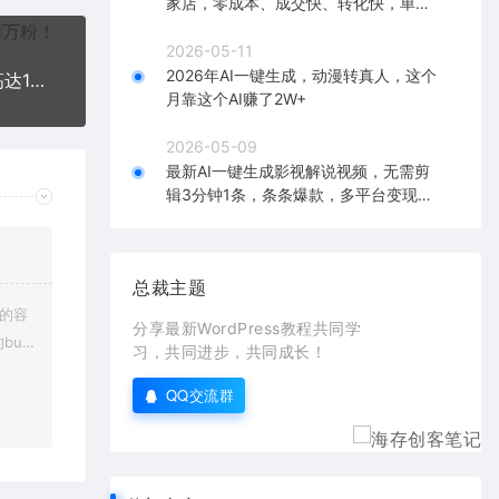
家店，零成本、成交快、转化快，单店
单日可盈利300+
2026-05-11
2026年AI一键生成，动漫转真人，这个
倩女幽魂手游半自动搬砖，工作室养老项目，单机高达100+【详细教程+一对一指导】
月靠这个AI赚了2W+
2026-05-09
最新AI一键生成影视解说视频，无需剪
辑3分钟1条，条条爆款，多平台变现日
入2000+
总裁主题
上的容
分享最新WordPress教程共同学
bu
习，共同进步，共同成长！
在对应
QQ交流群