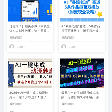
【夯爆了】在头条做《家长里
AI“暴躁老道”赛道，5条作品
短》二创小故事，这个月收益
揽百万播放！（附变现全攻
2w+
略）
赚钱项目
赚钱项目
admin
admin
2026年AI一键生成，动漫转
最新AI一键生成影视解说视
真人，这个月靠这个AI赚了2
频，无需剪辑3分钟1条，条条
W+
爆款，多平台变现日入2000
赚钱项目
赚钱项目
+