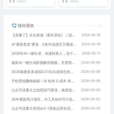
admin
admin
猜你喜欢
【夯爆了】在头条做《家长里短》二创小故事，这个月收益2w+
2026-05-18
AI“暴躁老道”赛道，5条作品揽百万播放！（附变现全攻略）
2026-05-18
2026年AI一键生成，动漫转真人，这个月靠这个AI赚了2W+
2026-05-11
最新AI一键生成影视解说视频，无需剪辑3分钟1条，条条爆款，多平台变现日入2000+
2026-05-09
2026最新多多虚拟0.01玩法虚拟也有新门路轻松日入2500!
2026-05-09
手机壁纸赚钱秘籍！AI 绘画 0 成本 单店狂销 3.8 万单
2026-05-06
公众号流量主之拍照技巧赛道，难度低+流量大，起号第一篇就爆了10w阅读！
2026-05-06
26年最新风口项目，AI工具创作写小说，轻松实现日入1000+
2026-05-02
公众号流量主变现从0-1系统运营全流程讲解！
2026-04-30