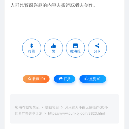
人群比较感兴趣的内容去搬运或者去创作。
打赏
赞
微海报
分享
收藏 (0)
打赏
点赞 (
0
)
海存创客笔记
赚钱项目
月入过万小白无脑操作QQ小
世界广告共享计划
https://www.cunkbj.com/3823.html