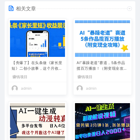
相关文章
【夯爆了】在头条做《家长里
AI“暴躁老道”赛道，5条作品
短》二创小故事，这个月收益
揽百万播放！（附变现全攻
2w+
略）
赚钱项目
赚钱项目
admin
admin