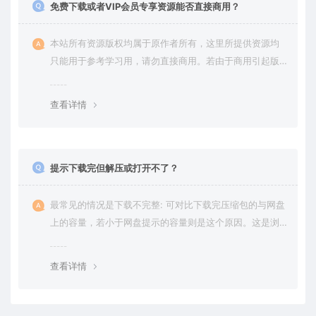
免费下载或者VIP会员专享资源能否直接商用？
本站所有资源版权均属于原作者所有，这里所提供资源均
只能用于参考学习用，请勿直接商用。若由于商用引起版
权纠纷，一切责任均由使用者承担。更多说明请参考 VIP介
绍。
查看详情
提示下载完但解压或打开不了？
最常见的情况是下载不完整: 可对比下载完压缩包的与网盘
上的容量，若小于网盘提示的容量则是这个原因。这是浏
览器下载的bug，建议用百度网盘软件或迅雷下载。 若排
除这种情况，可在对应资源底部留言，或 联络我们。
查看详情