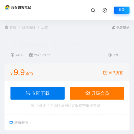
登录
首页
赚钱项目
正文
我要投稿
快手交友语聊直播，轻松日入500＋
admin
2023-09-17
374
9.9
VIP折扣
¥
金币
立即下载
升级会员
下载不了？请联系网站客服提交链接错误！
增值服务：