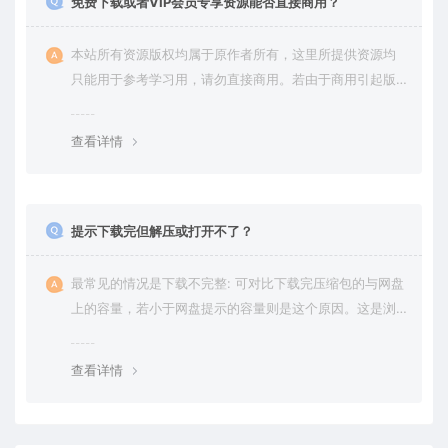
免费下载或者VIP会员专享资源能否直接商用？
本站所有资源版权均属于原作者所有，这里所提供资源均
只能用于参考学习用，请勿直接商用。若由于商用引起版
权纠纷，一切责任均由使用者承担。更多说明请参考 VIP介
绍。
查看详情
提示下载完但解压或打开不了？
最常见的情况是下载不完整: 可对比下载完压缩包的与网盘
上的容量，若小于网盘提示的容量则是这个原因。这是浏
览器下载的bug，建议用百度网盘软件或迅雷下载。 若排
除这种情况，可在对应资源底部留言，或 联络我们。
查看详情