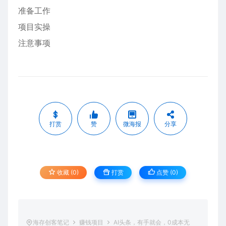
准备工作
项目实操
注意事项
打赏
赞
微海报
分享
收藏 (0)
打赏
点赞 (
0
)
海存创客笔记
赚钱项目
AI头条，有手就会，0成本无