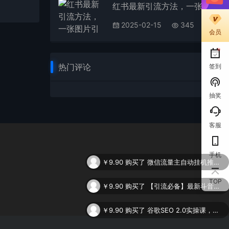
红书最新引流方法，一张图片引爆创业粉，单条笔记引流500＋精准创业粉
2025-02-15
345
会员
热门评论
签到
抽奖
客服
手机
￥9.90
购买了
【引流必备】最新斗音全功能全自动引流脚本，解放双手自动引流精准粉
TOP
￥9.90
购买了
谷歌SEO 2.0实操课，独立站询盘自由必备，基于2023谷歌最新算法录制（94节
￥9.90
购买了
0基础轻松上手，日入1000+，AI一键生成原视频，多种变现方式