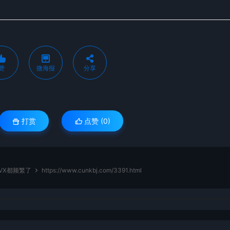
赞
微海报
分享
打赏
点赞 (
0
)
VX都频繁了
https://www.cunkbj.com/3391.html