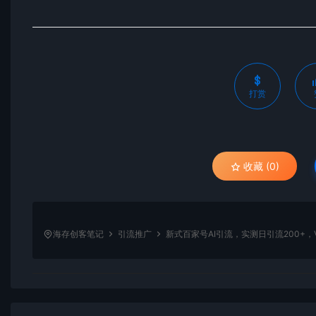
打赏
收藏 (0)
海存创客笔记
引流推广
新式百家号AI引流，实测日引流200+，