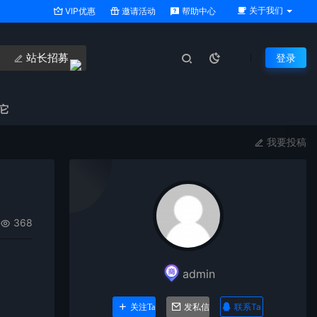
关于我们
VIP优惠
邀请活动
帮助中心
站长招募
登录
它
我要投稿
368
admin
联系Ta
关注Ta
发私信