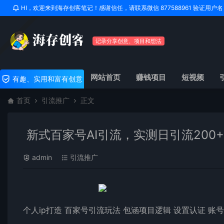
HI，欢迎来到海存创客笔记！感谢信任，请联系微信 877588961 验证用
记录分享创意、项目和想法
网站首页
赚钱项目
短视频
有趣、实用和富有创意
首页
引流推广
正文
新式百家号AI引流，实测日引流200
admin
引流推广
个人ip打造 百家号引流玩法 包涵项目逻辑 设置认证 账号