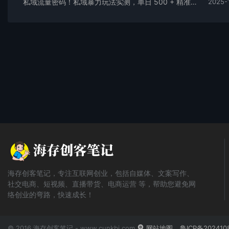
私域流量密码！私域暴力玩法实测，单日 500 + 精准粉直接加满
2025-
海存创客笔记，专注互联网创业，包括自媒体、文案写作、
社交电商、短视频、直播带货、电商运营 等，帮助您避免网
络创业的弯路，快速成长！
© 2016 海存创客笔记 - www.cunkbj.com
网站地图
鲁ICP备202410