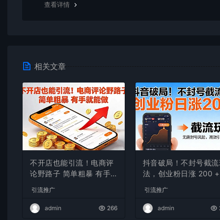
查看详情
相关文章
不开店也能引流！电商评
抖音破局！不封号截流
论野路子 简单粗暴 有手
法，创业粉日涨 200 +
就能做
操指南
引流推广
引流推广
admin
266
admin