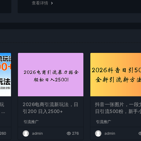
查看详情
玩
2026电商引流新玩法，日
抖音一张图片，一段
 实
引200 日入2500+
日引流500粉，新手
白，轻松上手
引流推广
引流推广
260
admin
276
admin