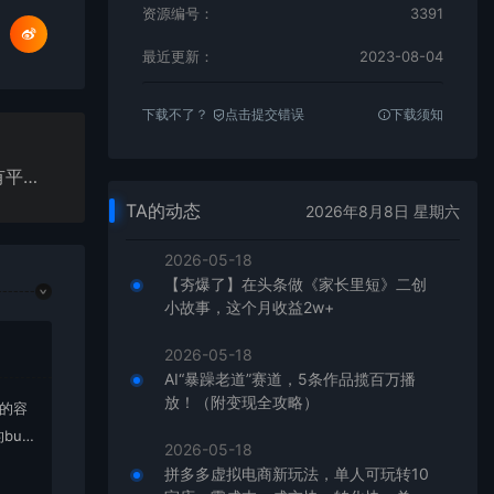
资源编号：
3391
最近更新：
2023-08-04
下载不了？
点击提交错误
下载须知
剪映的13大去重方式，百分百过原创，可以规避所有平台的去重机制
TA的动态
2026年8月8日 星期六
2026-05-18
【夯爆了】在头条做《家长里短》二创
小故事，这个月收益2w+
2026-05-18
AI“暴躁老道”赛道，5条作品揽百万播
放！（附变现全攻略）
上的容
bu
2026-05-18
在对应
拼多多虚拟电商新玩法，单人可玩转10