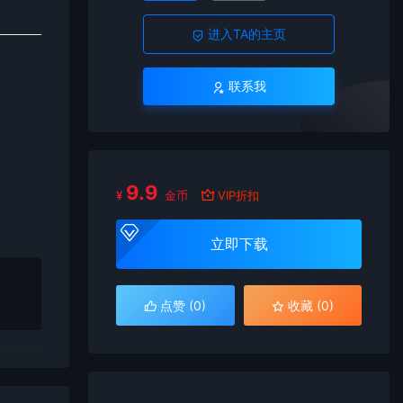
进入TA的主页
联系我
9.9
¥
金币
VIP折扣
立即下载
点赞 (
0
)
收藏 (0)