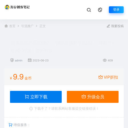
登录
首页
引流推广
正文
我要投稿
这套教程外面卖680，《B站送资料引流法》，单账号一
天30-50加，简单有效
admin
2023-06-23
409
9.9
VIP折扣
¥
金币
立即下载
升级会员
下载不了？请联系网站客服提交链接错误！
增值服务：