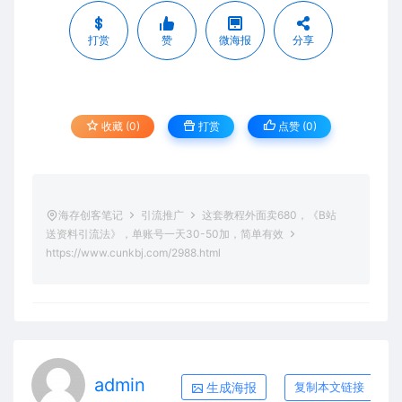
打赏
赞
微海报
分享
收藏 (0)
打赏
点赞 (
0
)
海存创客笔记
引流推广
这套教程外面卖680，《B站
送资料引流法》，单账号一天30-50加，简单有效
https://www.cunkbj.com/2988.html
admin
生成海报
复制本文链接