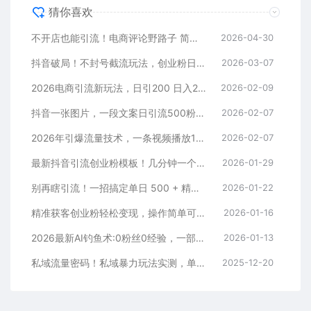
猜你喜欢
不开店也能引流！电商评论野路子 简单粗暴 有手就能做
2026-04-30
抖音破局！不封号截流玩法，创业粉日涨 200 + 实操指南
2026-03-07
2026电商引流新玩法，日引200 日入2500+
2026-02-09
抖音一张图片，一段文案日引流500粉，新手小白，轻松上手
2026-02-07
2026年引爆流量技术，一条视频播放100W＋，无脑发，小白轻松上手
2026-02-07
最新抖音引流创业粉模板！几分钟一个视频，非常暴力，小白直接可上手操作！
2026-01-29
别再瞎引流！一招搞定单日 500 + 精准粉，微信直接爆仓
2026-01-22
精准获客创业粉轻松变现，操作简单可放大，单日轻松3000+
2026-01-16
2026最新AI钓鱼术:0粉丝0经验，一部手机就能开启赚钱模式
2026-01-13
私域流量密码！私域暴力玩法实测，单日 500 + 精准粉直接加满
2025-12-20