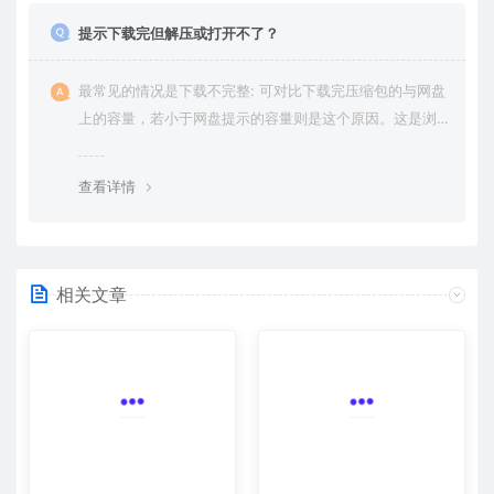
提示下载完但解压或打开不了？
最常见的情况是下载不完整: 可对比下载完压缩包的与网盘
上的容量，若小于网盘提示的容量则是这个原因。这是浏
览器下载的bug，建议用百度网盘软件或迅雷下载。 若排
除这种情况，可在对应资源底部留言，或 联络我们。
查看详情
相关文章
抖音破局！不封号截流玩法，