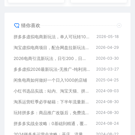
猜你喜欢
拼多多虚拟电商新玩法，单人可玩转10家店，零成本、成交快、转化快，单店单日可盈利300+
2026-05-18
淘宝虚拟电商项目，配合网盘拉新玩法，新手小白轻松月入过万，外面收费1980的项目！
2026-04-29
2026电商引流新玩法，日引200，日可入2500+
2026-03-30
多多虚拟2026最新玩法-无推广-纯利润新玩法
2026-03-27
闲鱼电商如何做好一个日入1000的店铺
2025-04-25
小红书选品实战：站内、淘宝天猫、拼多多，多渠道选品策略
2024-09-03
淘系运营旺季必学秘籍：下半年流量新玩法：搜索+推荐全域收割（无水印）
2024-08-30
玩转拼多多：商品推广改版后，免费流量+货损策略打造爆款新法（无水印）
2024-08-30
拼多多实战全攻略：0基础到精通，覆盖选品、运营、推广、起款
2024-08-24
2024拼多多运营全攻略：开店、流量、营销、推广与商品发布技巧（无水印）
2024-08-22