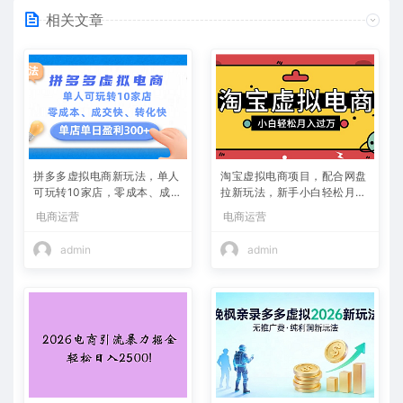
相关文章
拼多多虚拟电商新玩法，单人
淘宝虚拟电商项目，配合网盘
可玩转10家店，零成本、成交
拉新玩法，新手小白轻松月入
快、转化快，单店单日可盈利
过万，外面收费1980的项
电商运营
电商运营
300+
目！
admin
admin