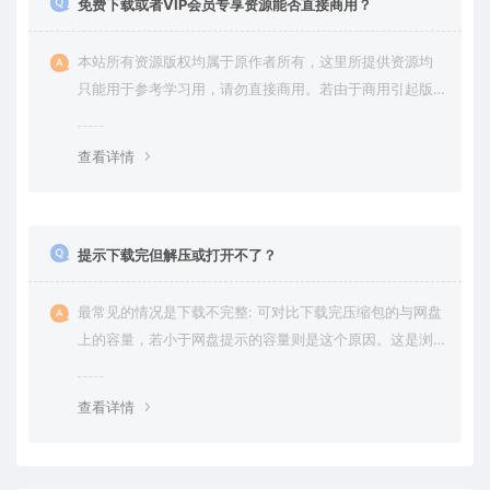
免费下载或者VIP会员专享资源能否直接商用？
本站所有资源版权均属于原作者所有，这里所提供资源均
只能用于参考学习用，请勿直接商用。若由于商用引起版
权纠纷，一切责任均由使用者承担。更多说明请参考 VIP介
绍。
查看详情
提示下载完但解压或打开不了？
最常见的情况是下载不完整: 可对比下载完压缩包的与网盘
上的容量，若小于网盘提示的容量则是这个原因。这是浏
览器下载的bug，建议用百度网盘软件或迅雷下载。 若排
除这种情况，可在对应资源底部留言，或 联络我们。
查看详情