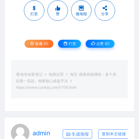
打赏
赞
微海报
分享
收藏 (0)
打赏
点赞 (
0
)
海存创客笔记
电商运营
淘宝-搜索高级课程：多个类
目第一实战，独家核心操盘手法
https://www.cunkbj.com/1706.html
admin
生成海报
复制本文链接