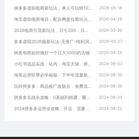
拼多多虚拟电商新玩法，单人可玩转10家店，零成本、成交快、转化快，单店单日可盈利300+
2026-05-18
淘宝虚拟电商项目，配合网盘拉新玩法，新手小白轻松月入过万，外面收费1980的项目！
2026-04-29
2026电商引流新玩法，日引200，日可入2500+
2026-03-30
多多虚拟2026最新玩法-无推广-纯利润新玩法
2026-03-27
闲鱼电商如何做好一个日入1000的店铺
2025-04-25
小红书选品实战：站内、淘宝天猫、拼多多，多渠道选品策略
2024-09-03
淘系运营旺季必学秘籍：下半年流量新玩法：搜索+推荐全域收割（无水印）
2024-08-30
玩转拼多多：商品推广改版后，免费流量+货损策略打造爆款新法（无水印）
2024-08-30
拼多多实战全攻略：0基础到精通，覆盖选品、运营、推广、起款
2024-08-24
2024拼多多运营全攻略：开店、流量、营销、推广与商品发布技巧（无水印）
2024-08-22