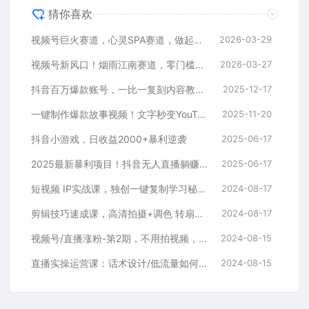
猜你喜欢
视频号巨火赛道，心灵SPA赛道，做起来超简单，每天收益800+
2026-03-29
视频号新风口！烟雨江南赛道，零门槛日入 500+
2026-03-27
抖音百万爆款账号，一比一复刻内容教程，从0-1实操课，小白也能学会，复制爆款，月入10w+
2025-12-17
一键制作爆款故事视频！文字秒变YouTube自动发布的傻瓜式教程
2025-11-20
抖音小游戏，日收益2000+暴利逆袭
2025-06-17
2025最新暴利项目！抖音无人直播躺赚攻略！抖音无人直播3.0玩法！0门槛…
2025-06-17
短视频 IP实战课，独创一键复制学习秘籍，转战新领域，月赚五万轻松行
2024-08-17
剪辑技巧速成课，高清拍摄+调色 转扇子，建筑-抠图精通，新手秒变剪辑专家
2024-08-17
视频号/直播涨粉-第2期，不用拍视频，不用卖货，在直播间做菜，就可以搞钱
2024-08-15
直播实操运营课：话术设计/低流量如何提升/话术框架/全场燃爆/非常干货
2024-08-15