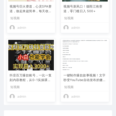
视频号巨火赛道，心灵SPA赛
视频号新风口！烟雨江南赛
道，做起来超简单，每天收益
道，零门槛日入 500+
800+
短视频
短视频
admin
admin
抖音百万爆款账号，一比一复
一键制作爆款故事视频！文字
刻内容教程，从0-1实操课，
秒变YouTube自动发布的傻瓜
小白也能学会，复制爆款，月
式教程
短视频
短视频
入10w+
admin
admin