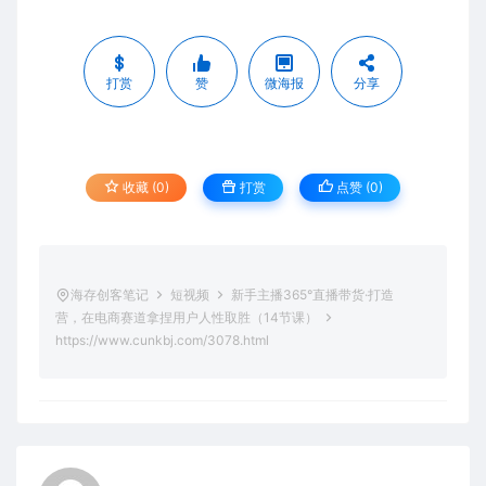
打赏
赞
微海报
分享
收藏 (0)
打赏
点赞 (
0
)
海存创客笔记
短视频
新手主播365°直播带货·打造
营，在电商赛道拿捏用户人性取胜（14节课）
https://www.cunkbj.com/3078.html