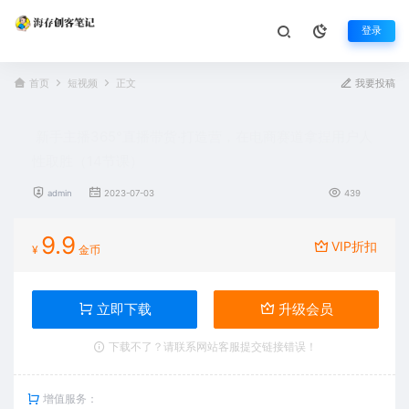
登录
首页
短视频
正文
我要投稿
新手主播365°直播带货·打造营，在电商赛道拿捏用户人
性取胜（14节课）
admin
2023-07-03
439
9.9
VIP折扣
¥
金币
立即下载
升级会员
下载不了？请联系网站客服提交链接错误！
增值服务：