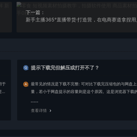
下一篇：
提示下载完但解压或打开不了？
用于
最常见的情况是下载不完整: 可对比下载完压缩包的与网盘
责任
量，若小于网盘提示的容量则是这个原因。这是浏览器下载的
g，建议用百度网盘软件或迅雷下载。 若排除这种情况，可
资源底部留言，或 联络我们。
查看详情