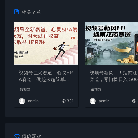
相关文章
视频号巨火赛道，心灵SP
视频号新风口！烟雨江
A赛道，做起来超简单，
赛道，零门槛日入 500
每天收益800+
短视频
短视频
admin
331
admin
猜你喜欢