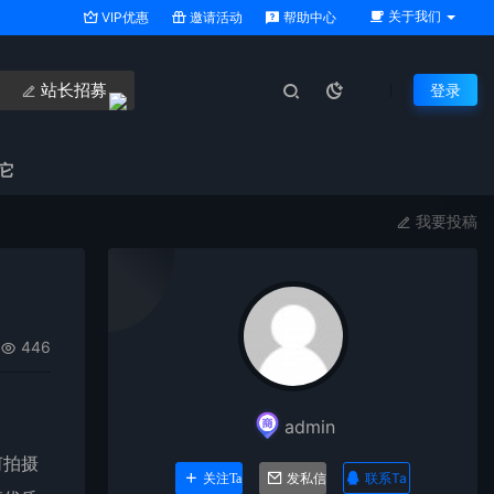
关于我们
VIP优惠
邀请活动
帮助中心
站长招募
登录
它
我要投稿
446
admin
何拍摄
联系Ta
关注Ta
发私信