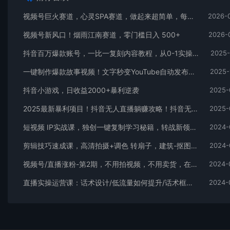
视频号巨火赛道，心灵SPA赛道，做起来超简单，每天收益800+
2026-
视频号新风口！烟雨江南赛道，零门槛日入 500+
2026-
抖音百万爆款账号，一比一复刻内容教程，从0-1实操课，小白也能学会，复制爆款，月入10w+
2025-
一键制作爆款故事视频！文字秒变YouTube自动发布的傻瓜式教程
2025-
抖音小游戏，日收益2000+暴利逆袭
2025-
2025最新暴利项目！抖音无人直播躺赚攻略！抖音无人直播3.0玩法！0门槛…
2025-
短视频 IP实战课，独创一键复制学习秘籍，转战新领域，月赚五万轻松行
2024-
剪辑技巧速成课，高清拍摄+调色 转扇子，建筑-抠图精通，新手秒变剪辑专家
2024-
视频号/直播涨粉-第2期，不用拍视频，不用卖货，在直播间做菜，就可以搞钱
2024-
直播实操运营课：话术设计/低流量如何提升/话术框架/全场燃爆/非常干货
2024-