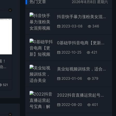
热门文章
2026年8月8日 星期六
抖音快手暴力涨粉美女混剪视频教程 百分百过原创图片教程 附带违规申诉方法
2023-03-08
346
0基础学抖音电商【更新】短视频 直播 企业号 剪映功能 千川投放 抖音小店等
2022-10-25
421
频！
自动发
美业短视频训练营，适合美业人、以及美业老板，创业女性、宝妈
2023-01-06
379
521
2022抖音直播运营起号宝典：解决从0到1运营难题（价值499）
2022-08-20
401