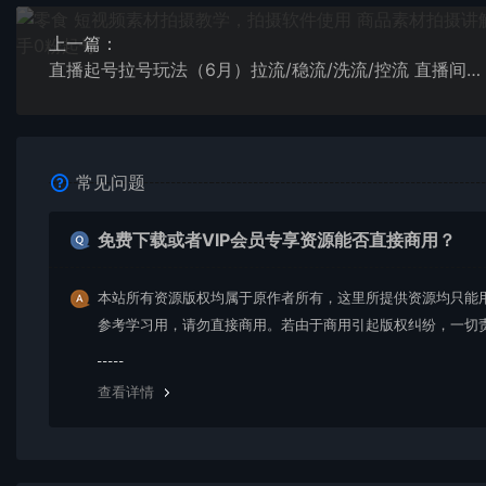
上一篇：
直播起号拉号玩法（6月）拉流/稳流/洗流/控流 直播间现场拉号 4小时时长
常见问题
免费下载或者VIP会员专享资源能否直接商用？
本站所有资源版权均属于原作者所有，这里所提供资源均只能
参考学习用，请勿直接商用。若由于商用引起版权纠纷，一切
均由使用者承担。更多说明请参考 VIP介绍。
查看详情