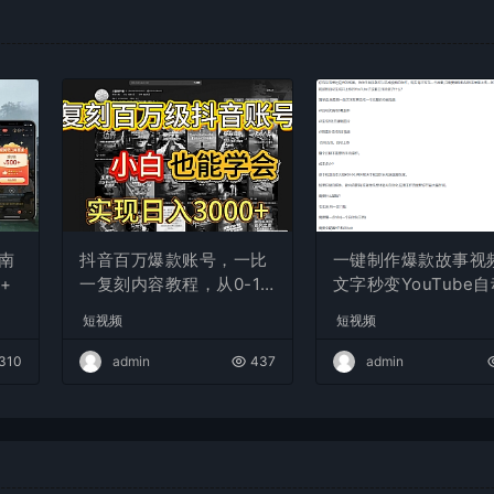
南
抖音百万爆款账号，一比
一键制作爆款故事视
+
一复刻内容教程，从0-1
文字秒变YouTube
实操课，小白也能学会，
布的傻瓜式教程
短视频
短视频
复制爆款，月入10w+
310
admin
437
admin