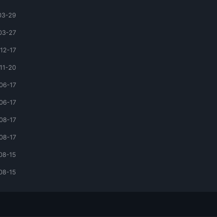
03-29
03-27
12-17
11-20
06-17
06-17
08-17
08-17
08-15
08-15