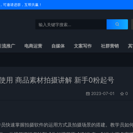
户名，可邀请进群，互帮共赢！
引流推广
电商运营
自媒体
文案写作
社群营销
其
使用 商品素材拍摄讲解 新手0粉起号
2023-07-01
0
让学员快速掌握拍摄软件的运用方式及拍摄场景的搭建。教学员如