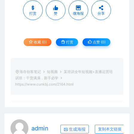
打赏
赞
微海报
分享
收藏 (0)
打赏
点赞 (
0
)
海存创客笔记
短视频
某培训全年短视频+直播运营培
训班：干货满满，新手必学
https://www.cunkbj.com/2164.html
admin
生成海报
复制本文链接