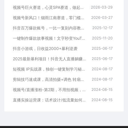
视频号巨火赛道，心灵SPA赛道，做起来超简单，每天收益800+
2026-03-29
视频号新风口！烟雨江南赛道，零门槛日入 500+
2026-03-27
抖音百万爆款账号，一比一复刻内容教程，从0-1实操课，小白也能学会，复制爆款，月入10w+
2025-12-17
一键制作爆款故事视频！文字秒变YouTube自动发布的傻瓜式教程
2025-11-20
抖音小游戏，日收益2000+暴利逆袭
2025-06-17
2025最新暴利项目！抖音无人直播躺赚攻略！抖音无人直播3.0玩法！0门槛…
2025-06-17
短视频 IP实战课，独创一键复制学习秘籍，转战新领域，月赚五万轻松行
2024-08-17
剪辑技巧速成课，高清拍摄+调色 转扇子，建筑-抠图精通，新手秒变剪辑专家
2024-08-17
视频号/直播涨粉-第2期，不用拍视频，不用卖货，在直播间做菜，就可以搞钱
2024-08-15
直播实操运营课：话术设计/低流量如何提升/话术框架/全场燃爆/非常干货
2024-08-15