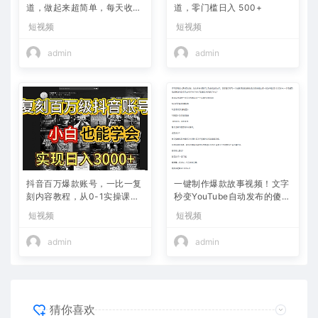
道，做起来超简单，每天收益
道，零门槛日入 500+
800+
短视频
短视频
admin
admin
抖音百万爆款账号，一比一复
一键制作爆款故事视频！文字
刻内容教程，从0-1实操课，
秒变YouTube自动发布的傻瓜
小白也能学会，复制爆款，月
式教程
短视频
短视频
入10w+
admin
admin
猜你喜欢