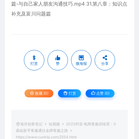
篇-与自己家人朋友沟通技巧.mp4 31.第八章：知识点
补充及富川问题篇
打赏
赞
微海报
分享
收藏 (0)
打赏
点赞 (
0
)
海存创客笔记
短视频
2023抖音·电商客服训练营：0
基础新手客服通往金牌客服之路
https://www.cunkbj.com/2554.html