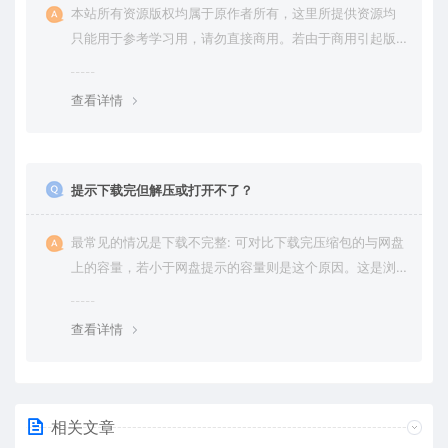
本站所有资源版权均属于原作者所有，这里所提供资源均
只能用于参考学习用，请勿直接商用。若由于商用引起版
权纠纷，一切责任均由使用者承担。更多说明请参考 VIP介
绍。
查看详情
提示下载完但解压或打开不了？
最常见的情况是下载不完整: 可对比下载完压缩包的与网盘
上的容量，若小于网盘提示的容量则是这个原因。这是浏
览器下载的bug，建议用百度网盘软件或迅雷下载。 若排
除这种情况，可在对应资源底部留言，或 联络我们。
查看详情
相关文章