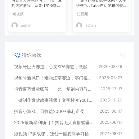
刻内容教程，从0-1实操课，
秒变YouTube自动发布的傻瓜
小白也能学会，复制爆款，月
式教程
短视频
短视频
入10w+
admin
admin
猜你喜欢
视频号巨火赛道，心灵SPA赛道，做起来超简单，每天收益800+
2026-03-29
视频号新风口！烟雨江南赛道，零门槛日入 500+
2026-03-27
抖音百万爆款账号，一比一复刻内容教程，从0-1实操课，小白也能学会，复制爆款，月入10w+
2025-12-17
一键制作爆款故事视频！文字秒变YouTube自动发布的傻瓜式教程
2025-11-20
抖音小游戏，日收益2000+暴利逆袭
2025-06-17
2025最新暴利项目！抖音无人直播躺赚攻略！抖音无人直播3.0玩法！0门槛…
2025-06-17
短视频 IP实战课，独创一键复制学习秘籍，转战新领域，月赚五万轻松行
2024-08-17