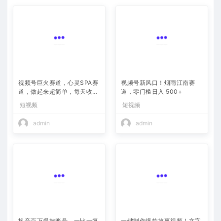
视频号巨火赛道，心灵SPA赛
视频号新风口！烟雨江南赛
道，做起来超简单，每天收益
道，零门槛日入 500+
800+
短视频
短视频
admin
admin
抖音百万爆款账号，一比一复
一键制作爆款故事视频！文字