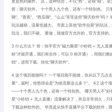
更是热到爆炸。 且，这种结合，不仅“热”，还很“稳”。至少
答：聊天软件。 十个男人九个色，还有一个特别色。 只
聊”、“香蕉”、“西瓜聊”、“么么”等等这些“聊天软件”吗
玩法越稳，流量也越大。 市面上其他“软件拉新”的玩法
玩法，我们不碰。 要做，就做官方允许的，官方支持的
3 什么方法？ 答：快手官方“磁力聚星”小铃铛 + 无人直
粉”才能开通，我们有合作，可以 0 粉开通），用我们教
铛”，进而下载、转化“聊天软件”。
4 这个项目能做吗？ 一个项目能不能做，你从以下几点去考
量”，届时，你愁得会是“为啥流量这么多？”。 4.2 这
——十个男人九个色，还有一个特别色。 哪天男人不“好
星”小铃铛 + 无人直播）流量解决了，并且非常持久，
下载这种软件的。 毕竟是从快手直播平台下载的软件，既