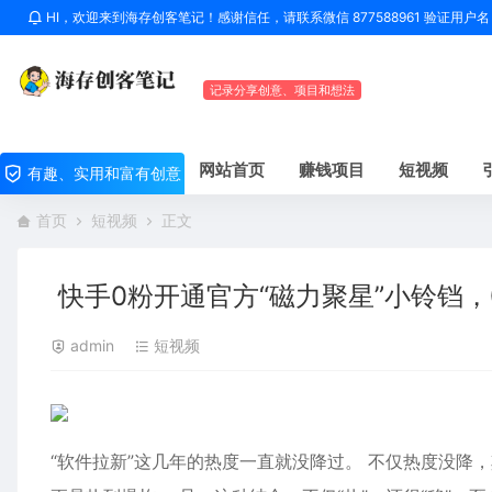
HI，欢迎来到海存创客笔记！感谢信任，请联系微信 877588961 验证用
记录分享创意、项目和想法
网站首页
赚钱项目
短视频
有趣、实用和富有创意
首页
短视频
正文
快手0粉开通官方“磁力聚星”小铃铛，
admin
短视频
“软件拉新”这几年的热度一直就没降过。 不仅热度没降，其“