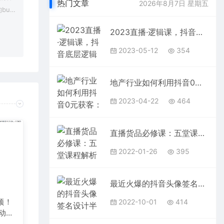
热门文章
2026年8月7日 星期五
bu
在对应
2023直播·逻辑课，抖音底层逻辑+实操方法掌握，锻炼提升直播能力
2023-05-12
354
地产行业如何利用抖音0元获客：地产项目0-1快速引爆短视频流量，干货教学
2023-04-22
464
直播货品必修课：五堂课程解析直播间选品、测品、排品、打品的底层运营逻辑
2022-01-26
395
最近火爆的抖音头像签名设计半无人直播直播项目：直播教程+素材+直播话术
频！
2022-10-01
414
自动发