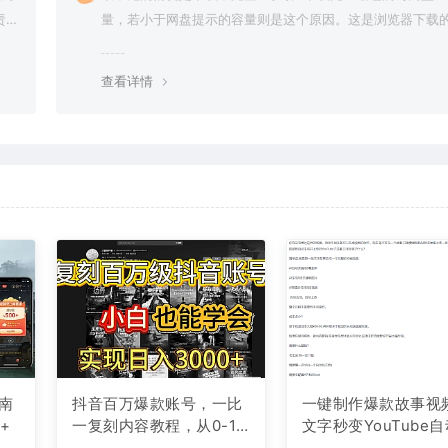
责任
量，若小于网盘提示的容量则是这个原因。这是浏览器下载的
g，建议用百度网盘软件或迅雷下载。 若排除这种情况，可
资源底部留言，或 联络我们。
查看详情
南
抖音百万爆款账号，一比
一键制作爆款故事视
+
一复刻内容教程，从0-1
文字秒变YouTube
实操课，小白也能学会，
布的傻瓜式教程