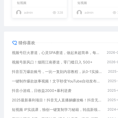
短视频
短视频
admin
328
admin
猜你喜欢
视频号巨火赛道，心灵SPA赛道，做起来超简单，每天收益800+
2026-
视频号新风口！烟雨江南赛道，零门槛日入 500+
2026-
抖音百万爆款账号，一比一复刻内容教程，从0-1实操课，小白也能学会，复制爆款，月入10w+
2025-
一键制作爆款故事视频！文字秒变YouTube自动发布的傻瓜式教程
2025-
抖音小游戏，日收益2000+暴利逆袭
2025-
2025最新暴利项目！抖音无人直播躺赚攻略！抖音无人直播3.0玩法！0门槛…
2025-
短视频 IP实战课，独创一键复制学习秘籍，转战新领域，月赚五万轻松行
2024-