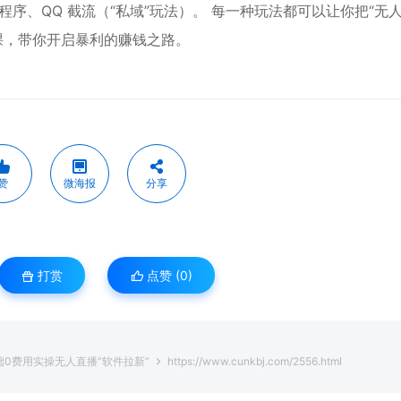
小程序、QQ 截流（“私域”玩法）。 每一种玩法都可以让你把“无人
节课，带你开启暴利的赚钱之路。
赞
微海报
分享
打赏
点赞 (
0
)
础0费用实操无人直播“软件拉新”
https://www.cunkbj.com/2556.html