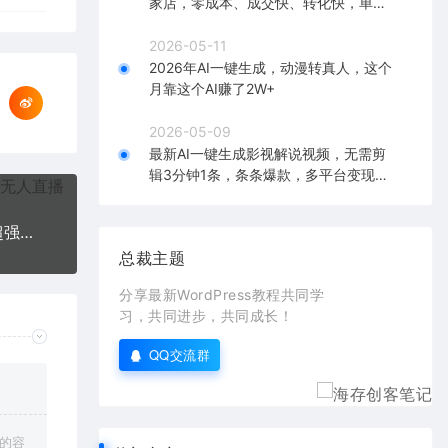
家店，零成本、成交快、转化快，单店
单日可盈利300+
2026-05-11
2026年AI一键生成，动漫转真人，这个
月靠这个AI赚了2W+
2026-05-09
最新AI一键生成影视解说视频，无需剪
辑3分钟1条，条条爆款，多平台变现日
入2000+
抖音最火烧脑小游戏直播，全网首发暴力撸音浪，超强的涨粉能力
总裁主题
分享最新WordPress教程共同学
习，共同进步，共同成长！
QQ交流群
上的容