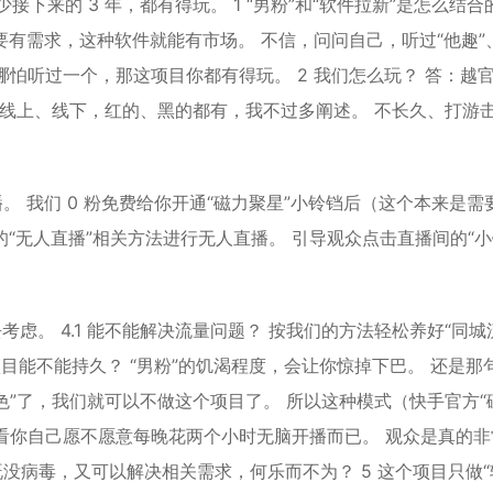
接下来的 3 年，都有得玩。 1 “男粉”和“软件拉新”是怎么结合
要有需求，这种软件就能有市场。 不信，问问自己，听过“他趣”
？ 哪怕听过一个，那这项目你都有得玩。 2 我们怎么玩？ 答：越
，线上、线下，红的、黑的都有，我不过多阐述。 不长久、打游
。
播。 我们 0 粉免费给你开通“磁力聚星”小铃铛后（这个本来是需
的“无人直播”相关方法进行无人直播。 引导观众点击直播间的“
虑。 4.1 能不能解决流量问题？ 按我们的方法轻松养好“同城
个项目能不能持久？ “男粉”的饥渴程度，会让你惊掉下巴。 还是那
色”了，我们就可以不做这个项目了。 所以这种模式（快手官方“
只看你自己愿不愿意每晚花两个小时无脑开播而已。 观众是真的
没病毒，又可以解决相关需求，何乐而不为？ 5 这个项目只做“