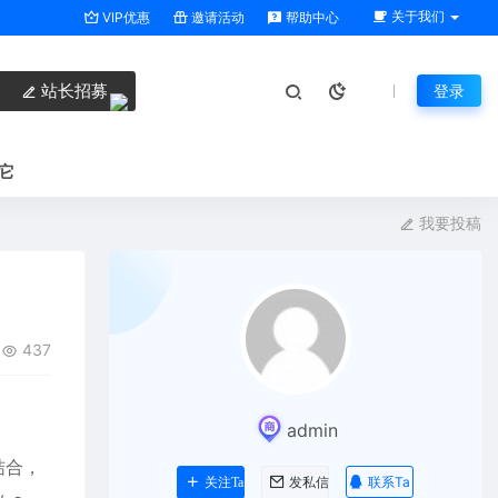
关于我们
VIP优惠
邀请活动
帮助中心
站长招募
登录
它
我要投稿
437
admin
结合，
联系Ta
关注Ta
发私信