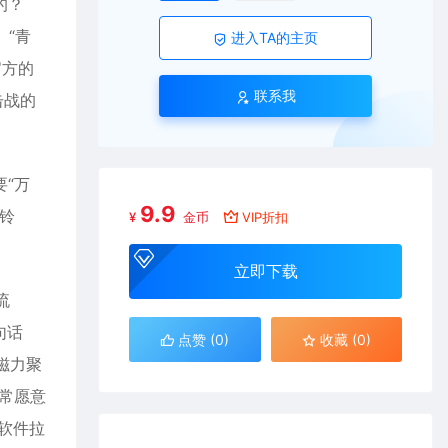
的？
、“青
进入TA的主页
官方的
联系我
击战的
要“万
9.9
小铃
¥
金币
VIP折扣
立即下载
流
句话
点赞 (
0
)
收藏 (0)
磁力聚
非常愿意
软件拉