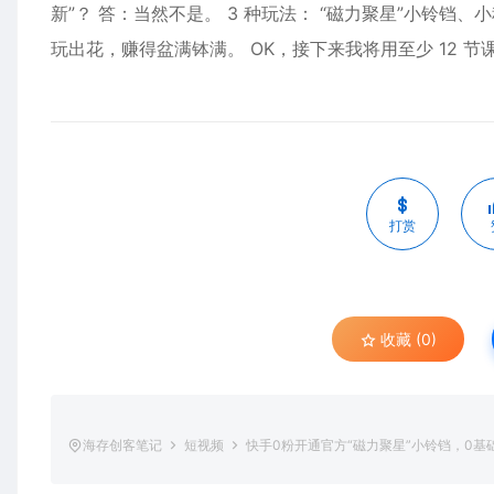
新”？ 答：当然不是。 3 种玩法： “磁力聚星”小铃铛、
玩出花，赚得盆满钵满。 OK，接下来我将用至少 12 
打赏
收藏 (0)
海存创客笔记
短视频
快手0粉开通官方“磁力聚星”小铃铛，0基