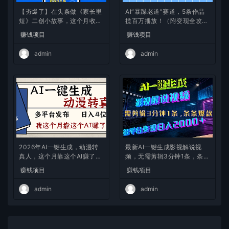
【夯爆了】在头条做《家长里
AI“暴躁老道”赛道，5条作品
短》二创小故事，这个月收益
揽百万播放！（附变现全攻
2w+
略）
赚钱项目
赚钱项目
admin
admin
2026年AI一键生成，动漫转
最新AI一键生成影视解说视
真人，这个月靠这个AI赚了2
频，无需剪辑3分钟1条，条条
W+
爆款，多平台变现日入2000
赚钱项目
赚钱项目
+
admin
admin