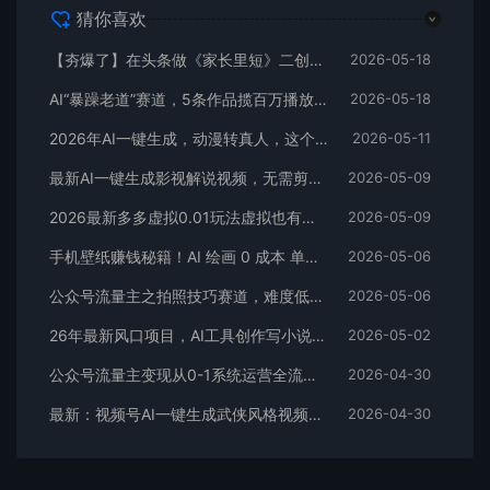
猜你喜欢
【夯爆了】在头条做《家长里短》二创小故事，这个月收益2w+
2026-05-18
AI“暴躁老道”赛道，5条作品揽百万播放！（附变现全攻略）
2026-05-18
2026年AI一键生成，动漫转真人，这个月靠这个AI赚了2W+
2026-05-11
最新AI一键生成影视解说视频，无需剪辑3分钟1条，条条爆款，多平台变现日入2000+
2026-05-09
2026最新多多虚拟0.01玩法虚拟也有新门路轻松日入2500!
2026-05-09
手机壁纸赚钱秘籍！AI 绘画 0 成本 单店狂销 3.8 万单
2026-05-06
公众号流量主之拍照技巧赛道，难度低+流量大，起号第一篇就爆了10w阅读！
2026-05-06
26年最新风口项目，AI工具创作写小说，轻松实现日入1000+
2026-05-02
公众号流量主变现从0-1系统运营全流程讲解！
2026-04-30
最新：视频号AI一键生成武侠风格视频，狂撸视频号分成收益，学完轻松日入1000+
2026-04-30