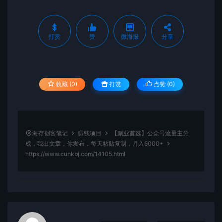
打赏
赞
微海报
分享
收藏 (0)
打赏
点赞 (
0
)
海存创客笔记
赚钱项目
【副业首选】公众号流量主分
成，我出文章，你发布，每天粘贴复制，月入6000+
https://www.cunkbj.com/14105.html