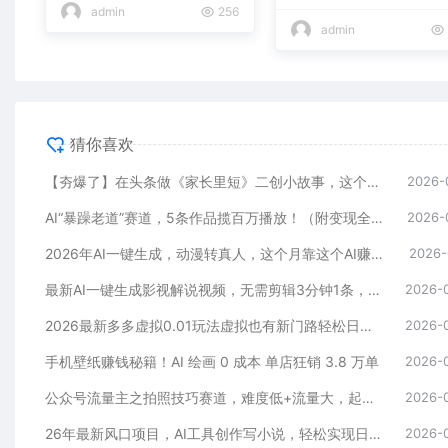
admin
256
admin
猜你喜欢
【夯爆了】在头条做《家长里短》二创小故事，这个月收益2w+
2026-
AI“暴躁老道”赛道，5条作品揽百万播放！（附变现全攻略）
2026-
2026年AI一键生成，动漫转真人，这个月靠这个AI赚了2W+
2026-
最新AI一键生成影视解说视频，无需剪辑3分钟1条，条条爆款，多平台变现日入2000+
2026-
2026最新多多虚拟0.01玩法虚拟也有新门路轻松日入2500!
2026-
手机壁纸赚钱秘籍！AI 绘画 0 成本 单店狂销 3.8 万单
2026-
公众号流量主之拍照技巧赛道，难度低+流量大，起号第一篇就爆了10w阅读！
2026-
26年最新风口项目，AI工具创作写小说，轻松实现日入1000+
2026-