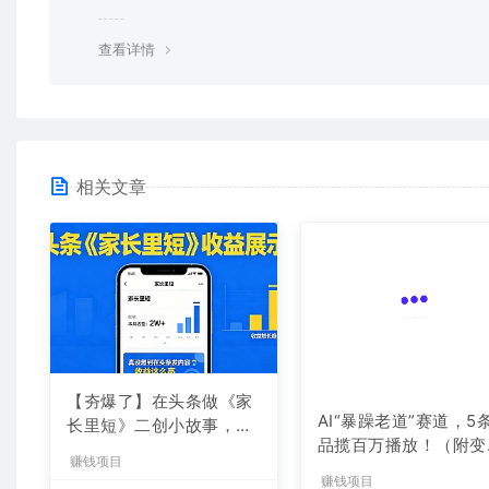
均由使用者承担。更多说明请参考 VIP介绍。
查看详情
相关文章
【夯爆了】在头条做《家
AI“暴躁老道”赛道，5
长里短》二创小故事，这
品揽百万播放！（附变
个月收益2w+
全攻略）
赚钱项目
赚钱项目