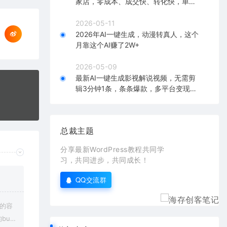
家店，零成本、成交快、转化快，单店
单日可盈利300+
2026-05-11
2026年AI一键生成，动漫转真人，这个
月靠这个AI赚了2W+
2026-05-09
最新AI一键生成影视解说视频，无需剪
辑3分钟1条，条条爆款，多平台变现日
入2000+
总裁主题
分享最新WordPress教程共同学
习，共同进步，共同成长！
QQ交流群
上的容
bu