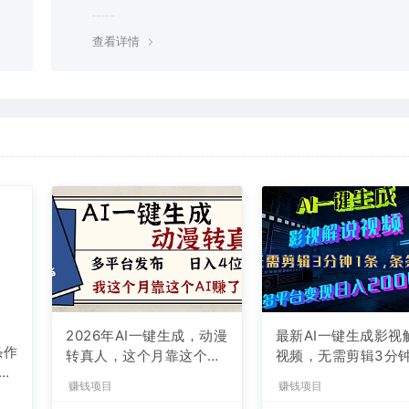
g，建议用百度网盘软件或迅雷下载。 若排除这种情况，可
资源底部留言，或 联络我们。
查看详情
条作
2026年AI一键生成，动漫
最新AI一键生成影视
现
转真人，这个月靠这个AI
视频，无需剪辑3分钟
赚了2W+
条，条条爆款，多平
赚钱项目
赚钱项目
现日入2000+