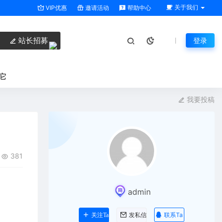
关于我们
VIP优惠
邀请活动
帮助中心
站长招募
登录
它
我要投稿
381
admin
联系Ta
关注Ta
发私信