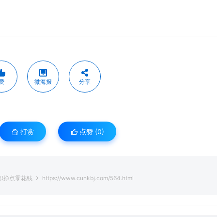
赞
微海报
分享
打赏
点赞 (
0
)
兼职挣点零花钱
https://www.cunkbj.com/564.html