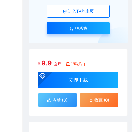
进入TA的主页
联系我
9.9
¥
金币
VIP折扣
立即下载
点赞 (
0
)
收藏 (0)