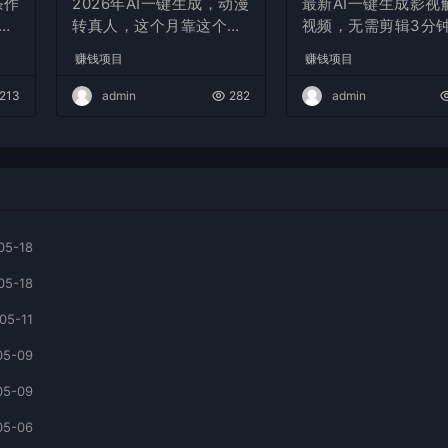
条作
2026年AI一键生成，动漫
最新AI一键生成影视
现
转真人，这个月靠这个AI
视频，无需剪辑3分钟
赚了2W+
条，条条爆款，多平
赚钱项目
赚钱项目
现日入2000+
213
admin
282
admin
05-18
05-18
05-11
05-09
05-09
05-06