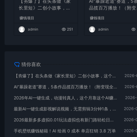
【夯爆了】在头条做《家
AI“暴躁老道”赛道，5
长里短》二创小故事，这
品揽百万播放！（附变
个月收益2w+
全攻略）
赚钱项目
赚钱项目
admin
251
admin
猜你喜欢
【夯爆了】在头条做《家长里短》二创小故事，这个月收益2w+
2026-
AI“暴躁老道”赛道，5条作品揽百万播放！（附变现全攻略）
2026-
2026年AI一键生成，动漫转真人，这个月靠这个AI赚了2W+
2026-
最新AI一键生成影视解说视频，无需剪辑3分钟1条，条条爆款，多平台变现日入2000+
2026-
2026最新多多虚拟0.01玩法虚拟也有新门路轻松日入2500!
2026-
手机壁纸赚钱秘籍！AI 绘画 0 成本 单店狂销 3.8 万单
2026-