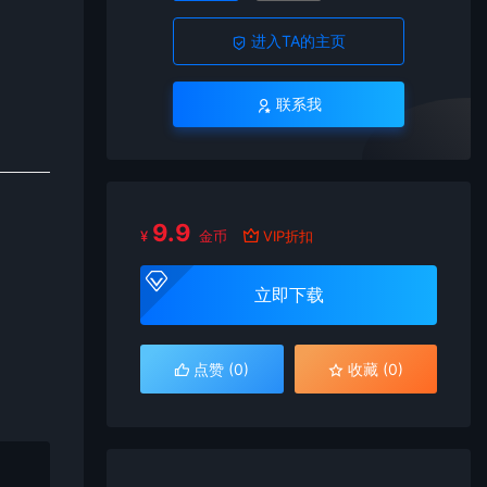
进入TA的主页
联系我
9.9
¥
金币
VIP折扣
立即下载
点赞 (
0
)
收藏 (0)