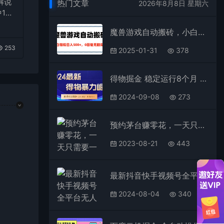
解说
热门文章
2026年8月8日 星期六
1
台变
魔兽游戏自动搬砖，小白轻松日入500+，0基础无脑操作
253
2025-01-31
378
得物掘金 稳定运行8个月 单窗口24小时运行 收益30-40左右 一台电脑可开20窗口！
2024-09-08
273
预约茅台赚零花，一天只需要一分钟
2023-08-21
443
最新抖音快手视频号全平台无人直播引流1000+精准创业粉，日轻松变现5000+
2024-08-04
340