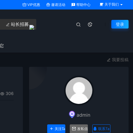
关于我们
VIP优惠
邀请活动
帮助中心
站长招募
登录
它
我要投稿
306
admin
联系Ta
关注Ta
发私信