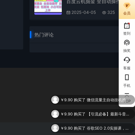
百度云机掘金 全自动操作 当天见收益 包落地 小白可轻松上手
2025-04-05
325
会员
签到
热门评论
抽奖
客服
手机
￥9.90
购买了
微信流量主自动挂机推广，轻松日入900+，简单易上手，做就有收益。
TOP
￥9.90
购买了
【引流必备】最新斗音全功能全自动引流脚本，解放双手自动引流精准粉
￥9.90
购买了
谷歌SEO 2.0实操课，独立站询盘自由必备，基于2023谷歌最新算法录制（94节