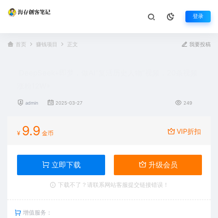
登录
首页
赚钱项目
正文
我要投稿
DeepSeek+即梦，做AI“复活历史人物”视频，20条视频
涨粉12W+
admin
2025-03-27
249
9.9
VIP折扣
¥
金币
立即下载
升级会员
下载不了？请联系网站客服提交链接错误！
增值服务：