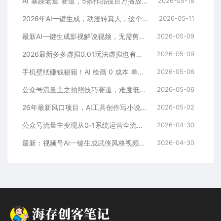
AI“暴躁老道”赛道，5条作品揽百万播放！（附变现全攻略）
2026-05-18
2026年AI一键生成，动漫转真人，这个月靠这个AI赚了2W+
2026-05-11
最新AI一键生成影视解说视频，无需剪辑3分钟1条，条条爆款，多平台变现日入2000+
2026-05-09
2026最新多多虚拟0.01玩法虚拟也有新门路轻松日入2500!
2026-05-09
手机壁纸赚钱秘籍！AI 绘画 0 成本 单店狂销 3.8 万单
2026-05-06
公众号流量主之拍照技巧赛道，难度低+流量大，起号第一篇就爆了10w阅读！
2026-05-06
26年最新风口项目，AI工具创作写小说，轻松实现日入1000+
2026-05-02
公众号流量主变现从0-1系统运营全流程讲解！
2026-04-30
最新：视频号AI一键生成武侠风格视频，狂撸视频号分成收益，学完轻松日入1000+
2026-04-30