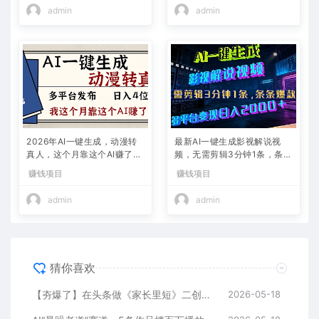
admin
admin
2026年AI一键生成，动漫转
最新AI一键生成影视解说视
真人，这个月靠这个AI赚了2
频，无需剪辑3分钟1条，条条
W+
爆款，多平台变现日入2000
赚钱项目
赚钱项目
+
admin
admin
猜你喜欢
【夯爆了】在头条做《家长里短》二创小故事，这个月收益2w+
2026-05-18