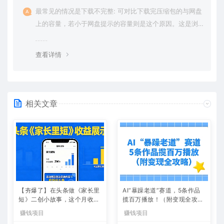
最常见的情况是下载不完整: 可对比下载完压缩包的与网盘
上的容量，若小于网盘提示的容量则是这个原因。这是浏
览器下载的bug，建议用百度网盘软件或迅雷下载。 若排
除这种情况，可在对应资源底部留言，或 联络我们。
查看详情
相关文章
【夯爆了】在头条做《家长里
AI“暴躁老道”赛道，5条作品
短》二创小故事，这个月收益
揽百万播放！（附变现全攻
2w+
略）
赚钱项目
赚钱项目