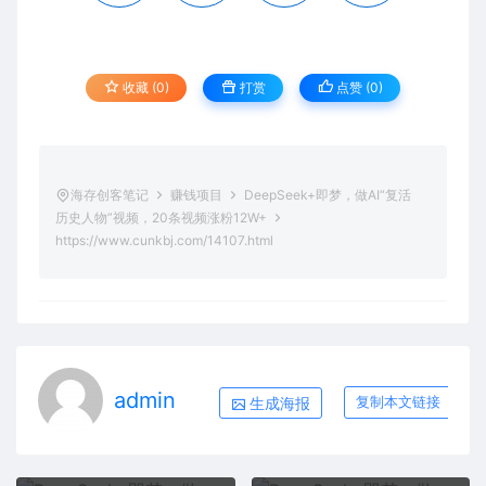
收藏 (0)
打赏
点赞 (
0
)
海存创客笔记
赚钱项目
DeepSeek+即梦，做AI“复活
历史人物”视频，20条视频涨粉12W+
https://www.cunkbj.com/14107.html
admin
生成海报
复制本文链接