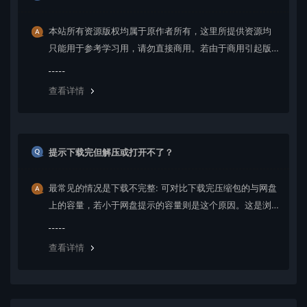
本站所有资源版权均属于原作者所有，这里所提供资源均
只能用于参考学习用，请勿直接商用。若由于商用引起版
权纠纷，一切责任均由使用者承担。更多说明请参考 VIP介
绍。
查看详情
提示下载完但解压或打开不了？
最常见的情况是下载不完整: 可对比下载完压缩包的与网盘
上的容量，若小于网盘提示的容量则是这个原因。这是浏
览器下载的bug，建议用百度网盘软件或迅雷下载。 若排
除这种情况，可在对应资源底部留言，或 联络我们。
查看详情