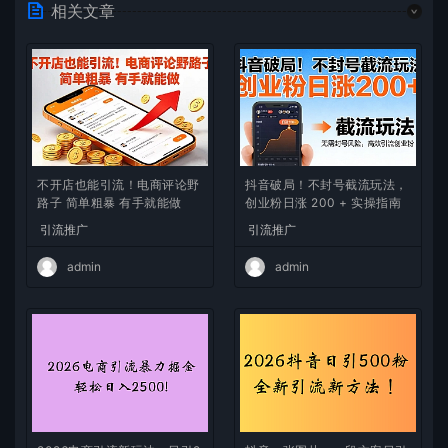
相关文章
不开店也能引流！电商评论野
抖音破局！不封号截流玩法，
路子 简单粗暴 有手就能做
创业粉日涨 200 + 实操指南
引流推广
引流推广
admin
admin