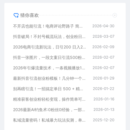
猜你喜欢
不开店也能引流！电商评论野路子 简单粗暴 有手就能做
2026-04-30
抖音破局！不封号截流玩法，创业粉日涨 200 + 实操指南
2026-03-07
2026电商引流新玩法，日引200 日入2500+
2026-02-09
抖音一张图片，一段文案日引流500粉，新手小白，轻松上手
2026-02-07
2026年引爆流量技术，一条视频播放100W＋，无脑发，小白轻松上手
2026-02-07
最新抖音引流创业粉模板！几分钟一个视频，非常暴力，小白直接可上手操作！
2026-01-29
别再瞎引流！一招搞定单日 500 + 精准粉，微信直接爆仓
2026-01-22
精准获客创业粉轻松变现，操作简单可放大，单日轻松3000+
2026-01-16
2026最新AI钓鱼术:0粉丝0经验，一部手机就能开启赚钱模式
2026-01-13
私域流量密码！私域暴力玩法实测，单日 500 + 精准粉直接加满
2025-12-20