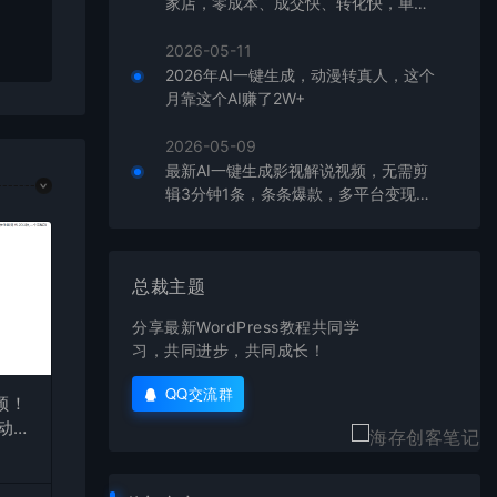
家店，零成本、成交快、转化快，单店
在对应
单日可盈利300+
2026-05-11
2026年AI一键生成，动漫转真人，这个
月靠这个AI赚了2W+
2026-05-09
最新AI一键生成影视解说视频，无需剪
辑3分钟1条，条条爆款，多平台变现日
入2000+
总裁主题
分享最新WordPress教程共同学
习，共同进步，共同成长！
QQ交流群
频！
自动发