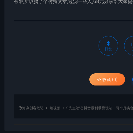
有限,所以搞了个付费文章,过滤一些人,68元分享给大家提
打赏
收藏 (0)
海存创客笔记
短视频
S先生笔记·抖音暴利带货玩法，两个月换台