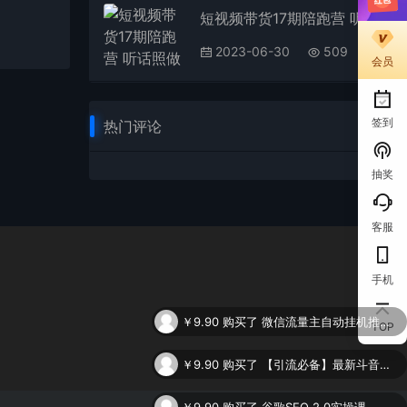
短视频带货17期陪跑营 听话照做保证出单（短视频带货+直播+团购）
2023-06-30
509
会员
签到
热门评论
抽奖
客服
手机
￥9.90
购买了
微信流量主自动挂机推广，轻松日入900+，简单易上手，做就有收益。
TOP
￥9.90
购买了
【引流必备】最新斗音全功能全自动引流脚本，解放双手自动引流精准粉
￥9.90
购买了
谷歌SEO 2.0实操课，独立站询盘自由必备，基于2023谷歌最新算法录制（94节