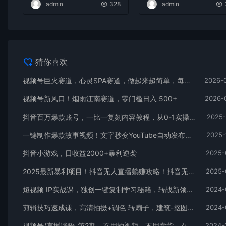
admin
328
admin
猜你喜欢
视频号巨火赛道，心灵SPA赛道，做起来超简单，每天收益800+
2026-
视频号新风口！烟雨江南赛道，零门槛日入 500+
2026-
抖音百万爆款账号，一比一复刻内容教程，从0-1实操课，小白也能学会，复制爆款，月入10w+
2025-
一键制作爆款故事视频！文字秒变YouTube自动发布的傻瓜式教程
2025-
抖音小游戏，日收益2000+暴利逆袭
2025-
2025最新暴利项目！抖音无人直播躺赚攻略！抖音无人直播3.0玩法！0门槛…
2025-
短视频 IP实战课，独创一键复制学习秘籍，转战新领域，月赚五万轻松行
2024-
剪辑技巧速成课，高清拍摄+调色 转扇子，建筑-抠图精通，新手秒变剪辑专家
2024-
视频号/直播涨粉-第2期，不用拍视频，不用卖货，在直播间做菜，就可以搞钱
2024-