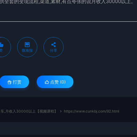
供全套的变现流程,渠道,素材,有点夸张的说月收入30000以上。
赞
微海报
分享
打赏
点赞 (
0
)
车,月收入30000以上【视频课程】
https://www.cunkbj.com/92.html