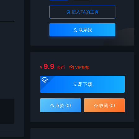
进入TA的主页
联系我
9.9
¥
金币
VIP折扣
立即下载
点赞 (
0
)
收藏 (0)