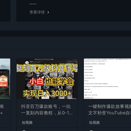
g，建议用百度网盘软件或迅雷下载。 若排除这种情况，可
资源底部留言，或 联络我们。
查看详情
南
抖音百万爆款账号，一比
一键制作爆款故事视
+
一复刻内容教程，从0-1
文字秒变YouTube
实操课，小白也能学会，
布的傻瓜式教程
短视频
短视频
复制爆款，月入10w+