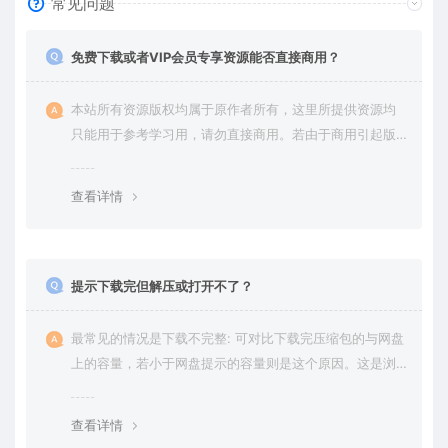
常见问题
免费下载或者VIP会员专享资源能否直接商用？
本站所有资源版权均属于原作者所有，这里所提供资源均
只能用于参考学习用，请勿直接商用。若由于商用引起版
权纠纷，一切责任均由使用者承担。更多说明请参考 VIP介
绍。
查看详情
提示下载完但解压或打开不了？
最常见的情况是下载不完整: 可对比下载完压缩包的与网盘
上的容量，若小于网盘提示的容量则是这个原因。这是浏
览器下载的bug，建议用百度网盘软件或迅雷下载。 若排
除这种情况，可在对应资源底部留言，或 联络我们。
查看详情