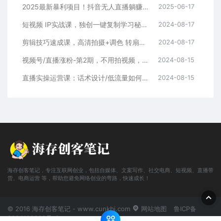
2025最新暴利项目！抖音无人直播躺赚攻略！抖音无人直播3.0玩法！0门槛…
2025-06-17
短视频 IP实战课，独创一键复制学习秘籍，转战新领域，月赚五万轻松行
2024-08-17
剪辑技巧速成课，高清拍摄+调色 转扇子，建筑-抠图精通，新手秒变剪辑专家
2024-08-17
视频号/直播涨粉-第2期，不用拍视频，不用卖货，在直播间做菜，就可以搞钱
2024-08-15
直播实操运营课：话术设计/低流量如何提升/话术框架/全场燃爆/非常干货
2024-08-15
海存创客笔记，专注互联网创业，包括自媒体、文案写作、社交电商、短视频、直播带
货、电商运营 等，帮助您避免网络创业的弯路，快速成长！
© 2016 海存创客笔记 - www.cunkbj.com
网站地图
鲁ICP备
2024108698号-2