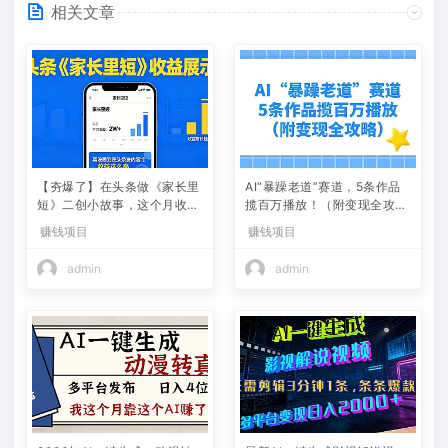
相关文章
【夯爆了】在头条做《家长里
AI“暴躁老道”赛道，5条作品
短》二创小故事，这个月收益
揽百万播放！（附变现全攻
2w+
略）
赚钱项目
赚钱项目
admin
admin