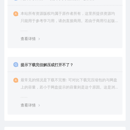
本站所有资源版权均属于原作者所有，这里所提供资源均
只能用于参考学习用，请勿直接商用。若由于商用引起版
权纠纷，一切责任均由使用者承担。更多说明请参考 VIP介
绍。
查看详情
提示下载完但解压或打开不了？
最常见的情况是下载不完整: 可对比下载完压缩包的与网盘
上的容量，若小于网盘提示的容量则是这个原因。这是浏
览器下载的bug，建议用百度网盘软件或迅雷下载。 若排
除这种情况，可在对应资源底部留言，或 联络我们。
查看详情