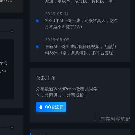
营销实操培训班：简单实用-落地有效，价值百万的品牌营销底层逻辑
家店，零成本、成交快、转化快，单店
单日可盈利300+
2026-05-11
2026年AI一键生成，动漫转真人，这个
月靠这个AI赚了2W+
2026-05-09
最新AI一键生成影视解说视频，无需剪
辑3分钟1条，条条爆款，多平台变现日
入2000+
上的容
bu
总裁主题
在对应
分享最新WordPress教程共同学
习，共同进步，共同成长！
QQ交流群