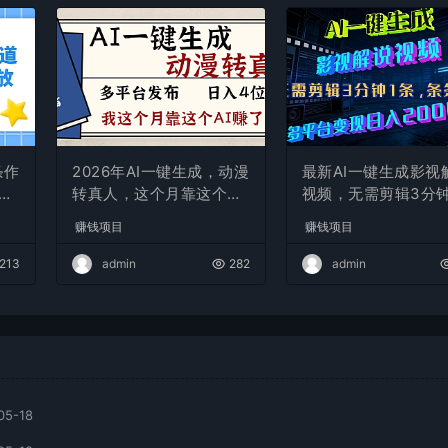
条作
2026年AI一键生成，动漫
最新AI一键生成影视
现
转真人，这个月靠这个AI
视频，无需剪辑3分钟
赚了2W+
条，条条爆款，多平
赚钱项目
赚钱项目
现日入2000+
213
admin
282
admin
05-18