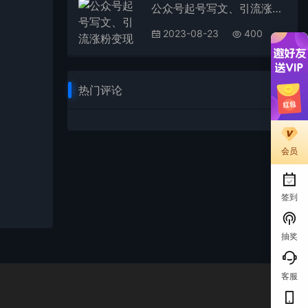
公众号起号写文、引流涨粉变现项目，一条广告赚5k到7k，保姆级教程
2023-08-23
400
热门评论
会员
签到
抽奖
客服