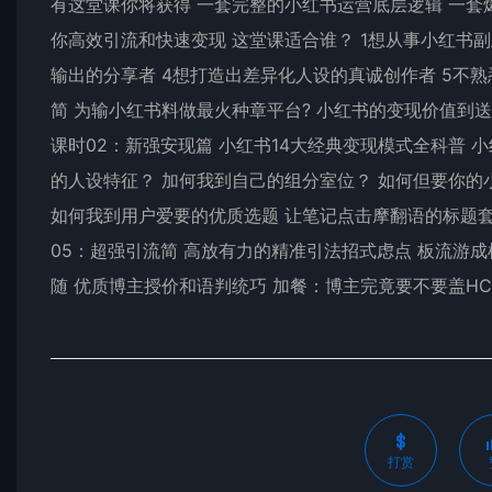
有这堂课你将获得 一套完整的小红书运营底层逻辑 一套
你高效引流和快速变现 这堂课适合谁？ 1想从事小红书
输出的分享者 4想打造出差异化人设的真诚创作者 5不熟
简 为输小红书料做最火种章平台? 小红书的变现价值到
课时02：新强安现篇 小红书14大经典变现模式全科普 
的人设特征？ 加何我到自己的组分室位？ 如何但要你的
如何我到用户爱要的优质选题 让笔记点击摩翻语的标题套
05：超强引流简 高放有力的精准引法招式虑点 板流游成
随 优质博主授价和语判统巧 加餐：博主完竟要不要盖HC
打赏