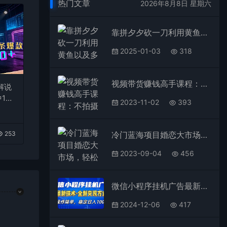
热门文章
2026年8月8日 星期六
靠拼夕夕砍一刀利用黄鱼以及多种便方式就能日入4张，小白看完也能学会，落地保姆级教程
2025-01-03
318
视频带货赚钱高手课程：不拍摄 不出镜 单月佣金3.5w 简单直接 流量直接变钱
解说
1
2023-11-02
393
台变
冷门蓝海项目婚恋大市场，轻松月入过万，知道的人不多，抓紧抢占先机
253
2023-09-04
456
微信小程序挂机广告最新技术，全新变现方式，操作简单，纯小白易上手，稳定日入1000+
2024-12-06
417