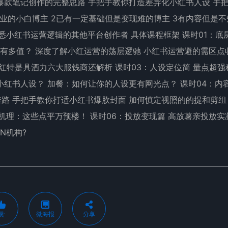
爆款笔记创作的完整思路 手把手教你打造差异化小红书人设 手
副业的小白博主 2已有一定基础但是变现难的博主 3有内容但是
悉小红书运营逻辑的其他平台创作者 具体课程框架 课时01：底
送有多值？ 深度了解小红运营的荡层逻驰 小红书运营避的需区点
小红特是具酒力六大服钱商还解析 课时03：人设定位简 量点超强
小红书人设？ 加餐：如何让你的人设更有网光点？ 课时04：内
路 手把手教你打适小红书爆肷封面 加何慎定视照的的提和剪组
机理：这些点平万预楼！ 课时06：投放变现篇 高放薯亲投放实
N机构?
赞
微海报
分享