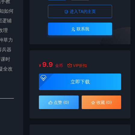
把手教
不知如何
进入TA的主页
层逻辅
联系我
收理
种草力
容兵器
 课时
9.9
¥
金币
VIP折扣
凝全改
立即下载
点赞 (
0
)
收藏 (0)