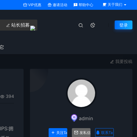
关于我们
VIP优惠
邀请活动
帮助中心
站长招募
登录
它
我要投稿
394
admin
PS:拥
联系Ta
关注Ta
发私信