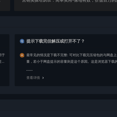
高客单价实操
提示下载完但解压或打开不了？
用于
最常见的情况是下载不完整: 可对比下载完压缩包的与网盘
责任
量，若小于网盘提示的容量则是这个原因。这是浏览器下载的
g，建议用百度网盘软件或迅雷下载。 若排除这种情况，可
资源底部留言，或 联络我们。
查看详情