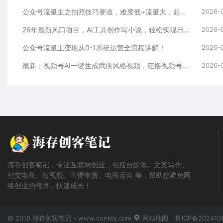
公众号流量主之拍照技巧赛道，难度低+流量大，起号第一篇就爆了10w阅读！
2026-
26年最新风口项目，AI工具创作写小说，轻松实现日入1000+
2026-
公众号流量主变现从0-1系统运营全流程讲解！
2026-
最新：视频号AI一键生成武侠风格视频，狂撸视频号分成收益，学完轻松日入1000+
2026-
海存创客笔记，专注互联网创业，包括自媒体、文案写作、
社交电商、短视频、直播带货、电商运营 等，帮助您避免网
络创业的弯路，快速成长！
© 2016 海存创客笔记 - www.cunkbj.com
网站地图
鲁ICP备202410