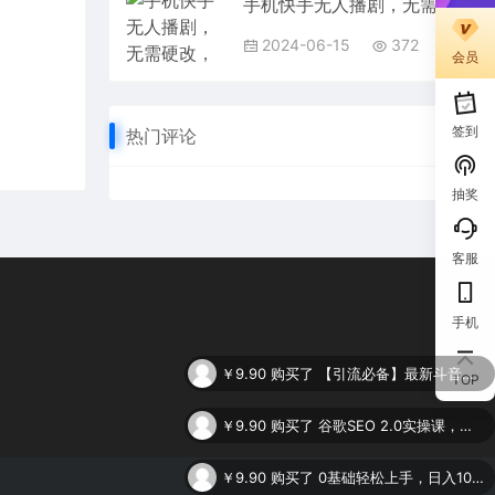
手机快手无人播剧，无需硬改，轻松解决版权问题，小白轻松日入5000+
2024-06-15
372
会员
签到
热门评论
抽奖
客服
手机
￥9.90
购买了
【引流必备】最新斗音全功能全自动引流脚本，解放双手自动引流精准粉
TOP
￥9.90
购买了
谷歌SEO 2.0实操课，独立站询盘自由必备，基于2023谷歌最新算法录制（94节
￥9.90
购买了
0基础轻松上手，日入1000+，AI一键生成原视频，多种变现方式
￥9.90
购买了
AI掘金，利用插件，每天干2-3小时，全自动采集生成爆文多平台发布，一人可管多个账号，月入3W+