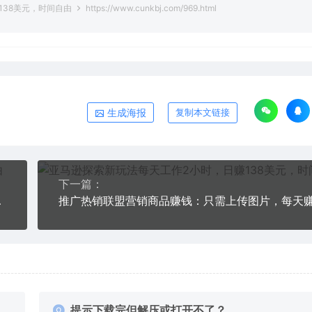
138美元，时间自由
https://www.cunkbj.com/969.html
生成海报
复制本文链接
下一篇：
教程+源码）
提示下载完但解压或打开不了？