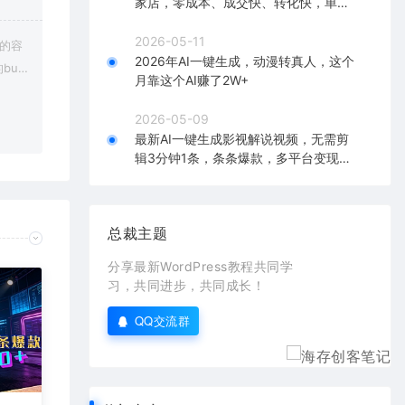
家店，零成本、成交快、转化快，单店
单日可盈利300+
2026-05-11
上的容
2026年AI一键生成，动漫转真人，这个
bu
月靠这个AI赚了2W+
在对应
2026-05-09
最新AI一键生成影视解说视频，无需剪
辑3分钟1条，条条爆款，多平台变现日
入2000+
总裁主题
分享最新WordPress教程共同学
习，共同进步，共同成长！
QQ交流群