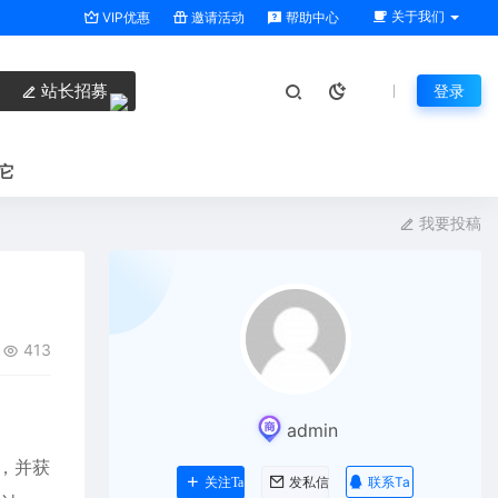
关于我们
VIP优惠
邀请活动
帮助中心
站长招募
登录
它
我要投稿
413
admin
e，并获
联系Ta
关注Ta
发私信