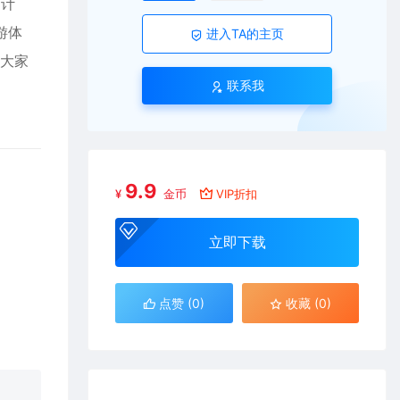
的计
游体
进入TA的主页
为大家
联系我
9.9
¥
金币
VIP折扣
立即下载
点赞 (
0
)
收藏 (0)