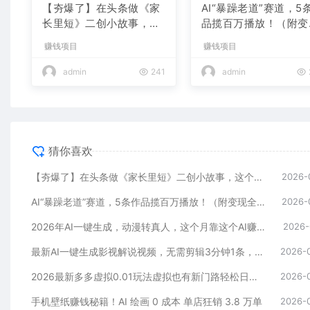
【夯爆了】在头条做《家
AI“暴躁老道”赛道，5
长里短》二创小故事，这
品揽百万播放！（附变
个月收益2w+
全攻略）
赚钱项目
赚钱项目
admin
241
admin
猜你喜欢
【夯爆了】在头条做《家长里短》二创小故事，这个月收益2w+
2026-
AI“暴躁老道”赛道，5条作品揽百万播放！（附变现全攻略）
2026-
2026年AI一键生成，动漫转真人，这个月靠这个AI赚了2W+
2026-
最新AI一键生成影视解说视频，无需剪辑3分钟1条，条条爆款，多平台变现日入2000+
2026-
2026最新多多虚拟0.01玩法虚拟也有新门路轻松日入2500!
2026-
手机壁纸赚钱秘籍！AI 绘画 0 成本 单店狂销 3.8 万单
2026-