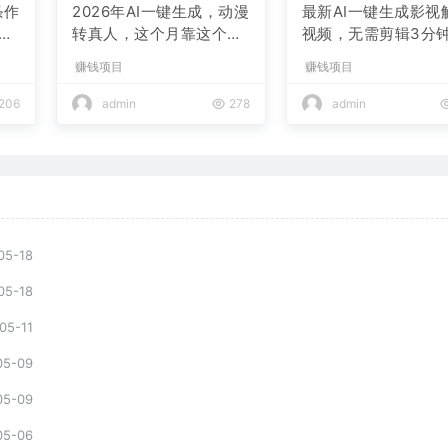
条作
2026年AI一键生成，动漫
最新AI一键生成影视
现
转真人，这个月靠这个AI
视频，无需剪辑3分钟
赚了2W+
条，条条爆款，多平
赚钱项目
赚钱项目
现日入2000+
206
admin
278
admin
05-18
05-18
05-11
05-09
05-09
05-06