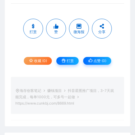
打赏
赞
微海报
分享
收藏 (0)
打赏
点赞 (
0
)
海存创客笔记
赚钱项目
抖音星图推广项目，3-7天就
能完成，每单1000元，可多号一起做
https://www.cunkbj.com/8669.html