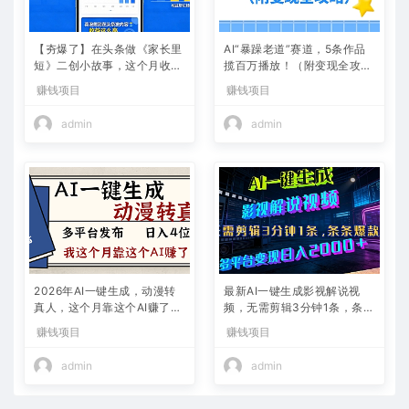
【夯爆了】在头条做《家长里
AI“暴躁老道”赛道，5条作品
短》二创小故事，这个月收益
揽百万播放！（附变现全攻
2w+
略）
赚钱项目
赚钱项目
admin
admin
2026年AI一键生成，动漫转
最新AI一键生成影视解说视
真人，这个月靠这个AI赚了2
频，无需剪辑3分钟1条，条条
W+
爆款，多平台变现日入2000
赚钱项目
赚钱项目
+
admin
admin