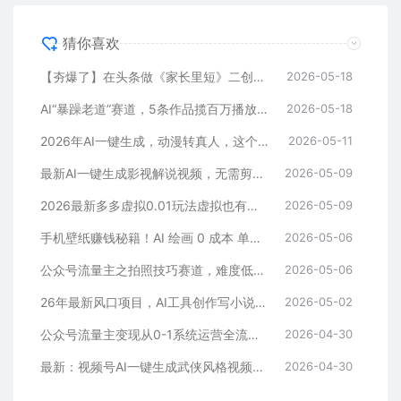
猜你喜欢
【夯爆了】在头条做《家长里短》二创小故事，这个月收益2w+
2026-05-18
AI“暴躁老道”赛道，5条作品揽百万播放！（附变现全攻略）
2026-05-18
2026年AI一键生成，动漫转真人，这个月靠这个AI赚了2W+
2026-05-11
最新AI一键生成影视解说视频，无需剪辑3分钟1条，条条爆款，多平台变现日入2000+
2026-05-09
2026最新多多虚拟0.01玩法虚拟也有新门路轻松日入2500!
2026-05-09
手机壁纸赚钱秘籍！AI 绘画 0 成本 单店狂销 3.8 万单
2026-05-06
公众号流量主之拍照技巧赛道，难度低+流量大，起号第一篇就爆了10w阅读！
2026-05-06
26年最新风口项目，AI工具创作写小说，轻松实现日入1000+
2026-05-02
公众号流量主变现从0-1系统运营全流程讲解！
2026-04-30
最新：视频号AI一键生成武侠风格视频，狂撸视频号分成收益，学完轻松日入1000+
2026-04-30