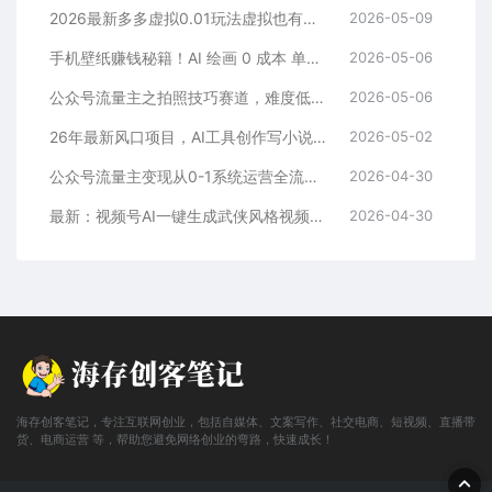
2026最新多多虚拟0.01玩法虚拟也有新门路轻松日入2500!
2026-05-09
手机壁纸赚钱秘籍！AI 绘画 0 成本 单店狂销 3.8 万单
2026-05-06
公众号流量主之拍照技巧赛道，难度低+流量大，起号第一篇就爆了10w阅读！
2026-05-06
26年最新风口项目，AI工具创作写小说，轻松实现日入1000+
2026-05-02
公众号流量主变现从0-1系统运营全流程讲解！
2026-04-30
最新：视频号AI一键生成武侠风格视频，狂撸视频号分成收益，学完轻松日入1000+
2026-04-30
海存创客笔记，专注互联网创业，包括自媒体、文案写作、社交电商、短视频、直播带
货、电商运营 等，帮助您避免网络创业的弯路，快速成长！