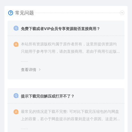
常见问题
免费下载或者VIP会员专享资源能否直接商用？
本站所有资源版权均属于原作者所有，这里所提供资源均
只能用于参考学习用，请勿直接商用。若由于商用引起版
权纠纷，一切责任均由使用者承担。更多说明请参考 VIP介
绍。
查看详情
提示下载完但解压或打开不了？
最常见的情况是下载不完整: 可对比下载完压缩包的与网盘
上的容量，若小于网盘提示的容量则是这个原因。这是浏
览器下载的bug，建议用百度网盘软件或迅雷下载。 若排