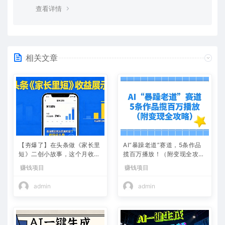
除这种情况，可在对应资源底部留言，或 联络我们。
查看详情
相关文章
【夯爆了】在头条做《家长里
AI“暴躁老道”赛道，5条作品
短》二创小故事，这个月收益
揽百万播放！（附变现全攻
2w+
略）
赚钱项目
赚钱项目
admin
admin