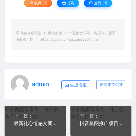
收藏 (0)
打赏
点赞 (
0
)
海存创客笔记
赚钱项目
中视频音乐号，纯原创，新手
小白都可以
https://www.cunkbj.com/8667.html
admin
生成海报
复制本文链接
上一篇：
下一篇：
最新扎心情感文案玩法，独家小白一分钟一条原创作品，单个作品变现5000+，流量爆炸（附完整渠道）
抖音星图推广项目，3-7天就能完成，每单1000元，可多号一起做