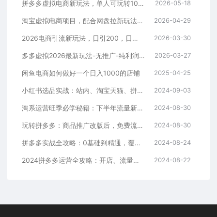
拼多多虚拟电商新玩法，单人可玩转10家店，零成本、成交快、转化快，单店单日可盈利300+
2026-05-18
淘宝虚拟电商项目，配合网盘拉新玩法，新手小白轻松月入过万，外面收费1980的项目！
2026-04-29
2026电商引流新玩法，日引200，日可入2500+
2026-03-30
多多虚拟2026最新玩法-无推广-纯利润新玩法
2026-03-27
闲鱼电商如何做好一个日入1000的店铺
2025-04-25
小红书选品实战：站内、淘宝天猫、拼多多，多渠道选品策略
2024-09-03
淘系运营旺季必学秘籍：下半年流量新玩法：搜索+推荐全域收割（无水印）
2024-08-30
玩转拼多多：商品推广改版后，免费流量+货损策略打造爆款新法（无水印）
2024-08-30
拼多多实战全攻略：0基础到精通，覆盖选品、运营、推广、起款
2024-08-24
2024拼多多运营全攻略：开店、流量、营销、推广与商品发布技巧（无水印）
2024-08-22