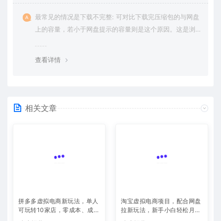
最常见的情况是下载不完整: 可对比下载完压缩包的与网盘
上的容量，若小于网盘提示的容量则是这个原因。这是浏
览器下载的bug，建议用百度网盘软件或迅雷下载。 若排
除这种情况，可在对应资源底部留言，或 联络我们。
查看详情
相关文章
拼多多虚拟电商新玩法，单人
淘宝虚拟电商项目，配合网盘
可玩转10家店，零成本、成交
拉新玩法，新手小白轻松月入
快、转化快，单店单日可盈利
过万，外面收费1980的项