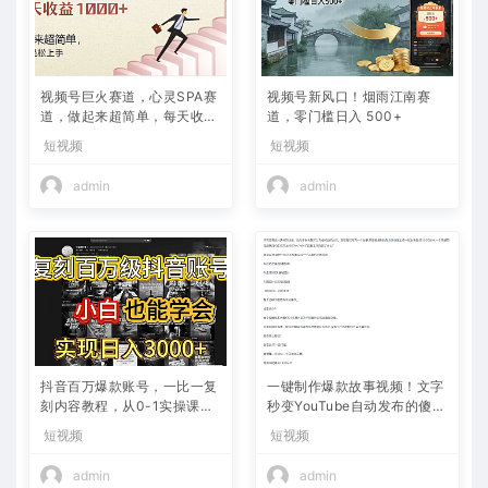
视频号巨火赛道，心灵SPA赛
视频号新风口！烟雨江南赛
道，做起来超简单，每天收益
道，零门槛日入 500+
800+
短视频
短视频
admin
admin
抖音百万爆款账号，一比一复
一键制作爆款故事视频！文字
刻内容教程，从0-1实操课，
秒变YouTube自动发布的傻瓜
小白也能学会，复制爆款，月
式教程
短视频
短视频
入10w+
admin
admin