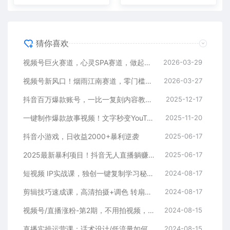
猜你喜欢
视频号巨火赛道，心灵SPA赛道，做起来超简单，每天收益800+
2026-03-29
视频号新风口！烟雨江南赛道，零门槛日入 500+
2026-03-27
抖音百万爆款账号，一比一复刻内容教程，从0-1实操课，小白也能学会，复制爆款，月入10w+
2025-12-17
一键制作爆款故事视频！文字秒变YouTube自动发布的傻瓜式教程
2025-11-20
抖音小游戏，日收益2000+暴利逆袭
2025-06-17
2025最新暴利项目！抖音无人直播躺赚攻略！抖音无人直播3.0玩法！0门槛…
2025-06-17
短视频 IP实战课，独创一键复制学习秘籍，转战新领域，月赚五万轻松行
2024-08-17
剪辑技巧速成课，高清拍摄+调色 转扇子，建筑-抠图精通，新手秒变剪辑专家
2024-08-17
视频号/直播涨粉-第2期，不用拍视频，不用卖货，在直播间做菜，就可以搞钱
2024-08-15
直播实操运营课：话术设计/低流量如何提升/话术框架/全场燃爆/非常干货
2024-08-15