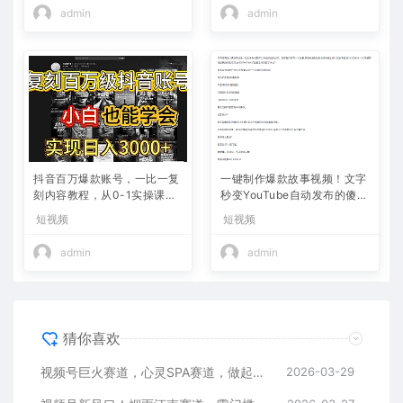
admin
admin
抖音百万爆款账号，一比一复
一键制作爆款故事视频！文字
刻内容教程，从0-1实操课，
秒变YouTube自动发布的傻瓜
小白也能学会，复制爆款，月
式教程
短视频
短视频
入10w+
admin
admin
猜你喜欢
视频号巨火赛道，心灵SPA赛道，做起来超简单，每天收益800+
2026-03-29