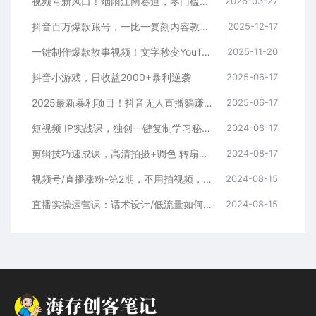
视频号新风口！烟雨江南赛道，零门槛日入 500+
2026-03-27
抖音百万爆款账号，一比一复刻内容教程，从0-1实操课，小白也能学会，复制爆款，月入10w+
2025-12-17
一键制作爆款故事视频！文字秒变YouTube自动发布的傻瓜式教程
2025-11-20
抖音小游戏，日收益2000+暴利逆袭
2025-06-17
2025最新暴利项目！抖音无人直播躺赚攻略！抖音无人直播3.0玩法！0门槛…
2025-06-17
短视频 IP实战课，独创一键复制学习秘籍，转战新领域，月赚五万轻松行
2024-08-17
剪辑技巧速成课，高清拍摄+调色 转扇子，建筑-抠图精通，新手秒变剪辑专家
2024-08-17
视频号/直播涨粉-第2期，不用拍视频，不用卖货，在直播间做菜，就可以搞钱
2024-08-15
直播实操运营课：话术设计/低流量如何提升/话术框架/全场燃爆/非常干货
2024-08-15