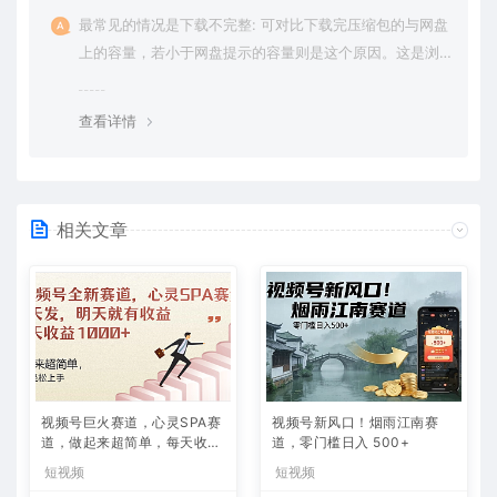
最常见的情况是下载不完整: 可对比下载完压缩包的与网盘
上的容量，若小于网盘提示的容量则是这个原因。这是浏
览器下载的bug，建议用百度网盘软件或迅雷下载。 若排
除这种情况，可在对应资源底部留言，或 联络我们。
查看详情
相关文章
视频号巨火赛道，心灵SPA赛
视频号新风口！烟雨江南赛
道，做起来超简单，每天收益
道，零门槛日入 500+
800+
短视频
短视频