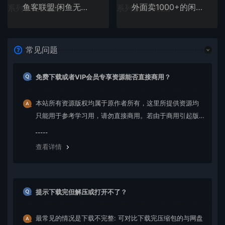
鱼客联盟·闲鱼无货源运营方案，听了就能上手的电商运营千货
外面卖1000+的闲鱼精品：拼多多砍价项目，一个号一天纯赚40+适合新手0门槛
常见问题
免费下载或者VIP会员专享资源能否直接商用？
本站所有资源版权均属于原作者所有，这里所提供资源均
只能用于参考学习用，请勿直接商用。若由于商用引起版
权纠纷，一切责任均由使用者承担。更多说明请参考 VIP介
绍。
查看详情
提示下载完但解压或打开不了？
最常见的情况是下载不完整: 可对比下载完压缩包的与网盘