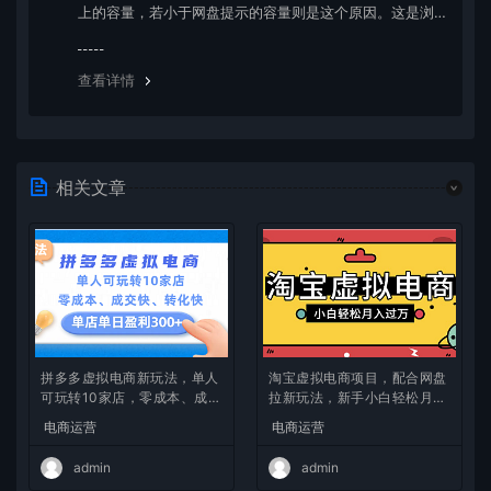
上的容量，若小于网盘提示的容量则是这个原因。这是浏
览器下载的bug，建议用百度网盘软件或迅雷下载。 若排
除这种情况，可在对应资源底部留言，或 联络我们。
查看详情
相关文章
拼多多虚拟电商新玩法，单人
淘宝虚拟电商项目，配合网盘
可玩转10家店，零成本、成交
拉新玩法，新手小白轻松月入
快、转化快，单店单日可盈利
过万，外面收费1980的项
电商运营
电商运营
300+
目！
admin
admin