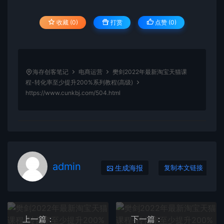
收藏 (0)
打赏
点赞 (
0
)
海存创客笔记
电商运营
樊剑2022年最新淘宝天猫课
程-转化率至少提升200%系列教程(高级)
https://www.cunkbj.com/504.html
admin
生成海报
复制本文链接
上一篇：
下一篇：