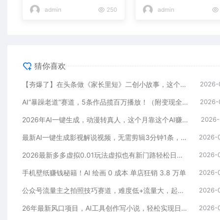
admin
250
admin
猜你喜欢
【夯爆了】在头条做《家长里短》二创小故事，这个月收益2w+
2026-
AI“暴躁老道”赛道，5条作品揽百万播放！（附变现全攻略）
2026-
2026年AI一键生成，动漫转真人，这个月靠这个AI赚了2W+
2026-
最新AI一键生成影视解说视频，无需剪辑3分钟1条，条条爆款，多平台变现日入2000+
2026-
2026最新多多虚拟0.01玩法虚拟也有新门路轻松日入2500!
2026-
手机壁纸赚钱秘籍！AI 绘画 0 成本 单店狂销 3.8 万单
2026-
公众号流量主之拍照技巧赛道，难度低+流量大，起号第一篇就爆了10w阅读！
2026-
26年最新风口项目，AI工具创作写小说，轻松实现日入1000+
2026-