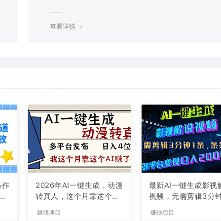
g，建议用百度网盘软件或迅雷下载。 若排除这种情况，可
资源底部留言，或 联络我们。
查看详情
条作
2026年AI一键生成，动漫
最新AI一键生成影视
现
转真人，这个月靠这个AI
视频，无需剪辑3分钟
赚了2W+
条，条条爆款，多平
赚钱项目
赚钱项目
现日入2000+