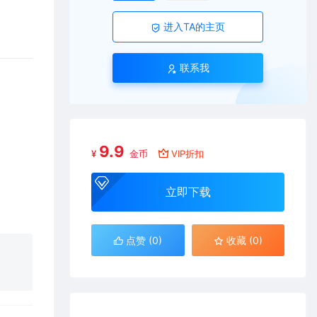
进入TA的主页
联系我
9.9
¥
金币
VIP折扣
立即下载
点赞 (
0
)
收藏 (0)