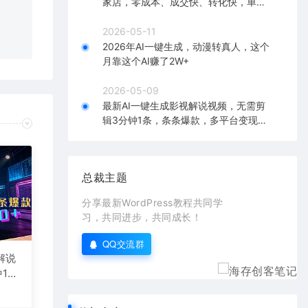
家店，零成本、成交快、转化快，单店
在对应
单日可盈利300+
2026-05-11
2026年AI一键生成，动漫转真人，这个
月靠这个AI赚了2W+
2026-05-09
最新AI一键生成影视解说视频，无需剪
辑3分钟1条，条条爆款，多平台变现日
入2000+
总裁主题
分享最新WordPress教程共同学
习，共同进步，共同成长！
QQ交流群
解说
1
台变