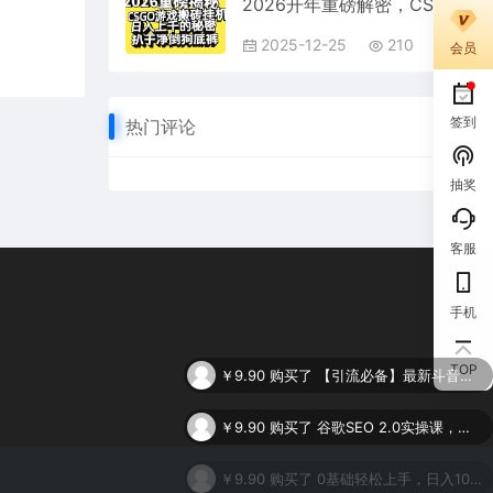
2026开年重磅解密，CSGO游戏搬砖挂机日入上千的秘密，把倒狗的底裤扒干净，毫无保留
2025-12-25
210
会员
签到
热门评论
抽奖
客服
手机
￥9.90
购买了
【引流必备】最新斗音全功能全自动引流脚本，解放双手自动引流精准粉
TOP
￥9.90
购买了
谷歌SEO 2.0实操课，独立站询盘自由必备，基于2023谷歌最新算法录制（94节
￥9.90
购买了
0基础轻松上手，日入1000+，AI一键生成原视频，多种变现方式