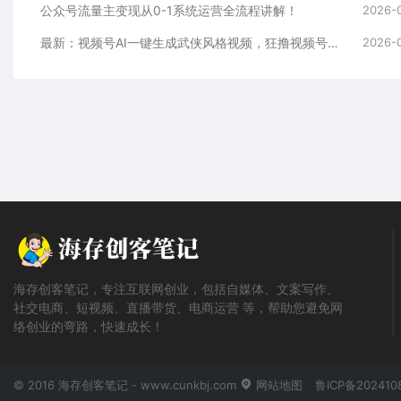
公众号流量主变现从0-1系统运营全流程讲解！
2026-
最新：视频号AI一键生成武侠风格视频，狂撸视频号分成收益，学完轻松日入1000+
2026-
海存创客笔记，专注互联网创业，包括自媒体、文案写作、
社交电商、短视频、直播带货、电商运营 等，帮助您避免网
络创业的弯路，快速成长！
© 2016 海存创客笔记 - www.cunkbj.com
网站地图
鲁ICP备202410