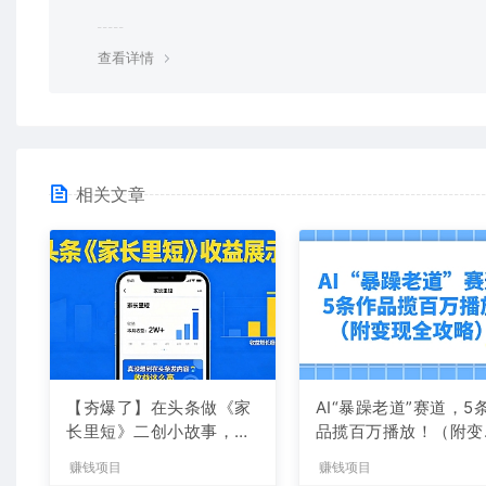
均由使用者承担。更多说明请参考 VIP介绍。
查看详情
相关文章
【夯爆了】在头条做《家
AI“暴躁老道”赛道，5
长里短》二创小故事，这
品揽百万播放！（附变
个月收益2w+
全攻略）
赚钱项目
赚钱项目