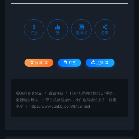
打赏
赞
微海报
分享
收藏 (0)
打赏
点赞 (
0
)
海存创客笔记
赚钱项目
抖音’无尽的拉格郎日“手游，
全新懒人玩法，一部手机就能操作，小白也能轻松上手，稳定
变现
https://www.cunkbj.com/8759.html