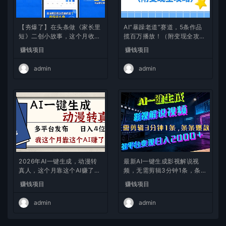
【夯爆了】在头条做《家长里
AI“暴躁老道”赛道，5条作品
短》二创小故事，这个月收益
揽百万播放！（附变现全攻
2w+
略）
赚钱项目
赚钱项目
admin
admin
2026年AI一键生成，动漫转
最新AI一键生成影视解说视
真人，这个月靠这个AI赚了2
频，无需剪辑3分钟1条，条条
W+
爆款，多平台变现日入2000
赚钱项目
赚钱项目
+
admin
admin