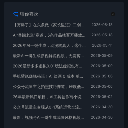
猜你喜欢
【夯爆了】在头条做《家长里短》二创小故事，这个月收益2w+
2026-05-18
AI“暴躁老道”赛道，5条作品揽百万播放！（附变现全攻略）
2026-05-18
2026年AI一键生成，动漫转真人，这个月靠这个AI赚了2W+
2026-05-11
最新AI一键生成影视解说视频，无需剪辑3分钟1条，条条爆款，多平台变现日入2000+
2026-05-09
2026最新多多虚拟0.01玩法虚拟也有新门路轻松日入2500!
2026-05-09
手机壁纸赚钱秘籍！AI 绘画 0 成本 单店狂销 3.8 万单
2026-05-06
公众号流量主之拍照技巧赛道，难度低+流量大，起号第一篇就爆了10w阅读！
2026-05-06
26年最新风口项目，AI工具创作写小说，轻松实现日入1000+
2026-05-02
公众号流量主变现从0-1系统运营全流程讲解！
2026-04-30
最新：视频号AI一键生成武侠风格视频，狂撸视频号分成收益，学完轻松日入1000+
2026-04-30