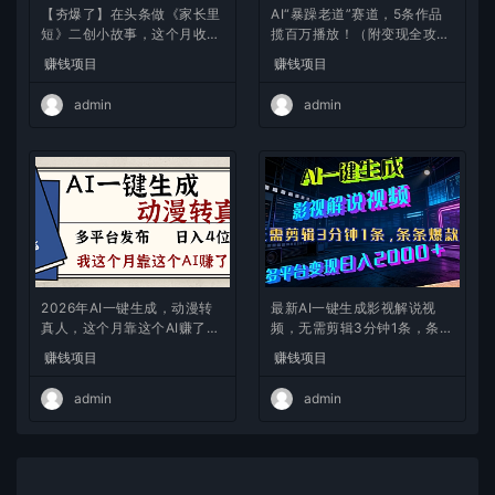
【夯爆了】在头条做《家长里
AI“暴躁老道”赛道，5条作品
短》二创小故事，这个月收益
揽百万播放！（附变现全攻
2w+
略）
赚钱项目
赚钱项目
admin
admin
2026年AI一键生成，动漫转
最新AI一键生成影视解说视
真人，这个月靠这个AI赚了2
频，无需剪辑3分钟1条，条条
W+
爆款，多平台变现日入2000
赚钱项目
赚钱项目
+
admin
admin