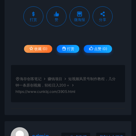
打赏
赞
微海报
分享
收藏 (0)
打赏
点赞 (
0
)
海存创客笔记
赚钱项目
短视频风景号制作教程，几分
钟一条原创视频，轻松日入200＋
https://www.cunkbj.com/3905.html