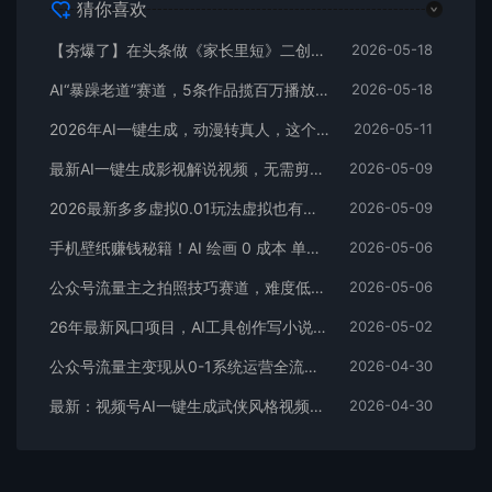
猜你喜欢
【夯爆了】在头条做《家长里短》二创小故事，这个月收益2w+
2026-05-18
AI“暴躁老道”赛道，5条作品揽百万播放！（附变现全攻略）
2026-05-18
2026年AI一键生成，动漫转真人，这个月靠这个AI赚了2W+
2026-05-11
最新AI一键生成影视解说视频，无需剪辑3分钟1条，条条爆款，多平台变现日入2000+
2026-05-09
2026最新多多虚拟0.01玩法虚拟也有新门路轻松日入2500!
2026-05-09
手机壁纸赚钱秘籍！AI 绘画 0 成本 单店狂销 3.8 万单
2026-05-06
公众号流量主之拍照技巧赛道，难度低+流量大，起号第一篇就爆了10w阅读！
2026-05-06
26年最新风口项目，AI工具创作写小说，轻松实现日入1000+
2026-05-02
公众号流量主变现从0-1系统运营全流程讲解！
2026-04-30
最新：视频号AI一键生成武侠风格视频，狂撸视频号分成收益，学完轻松日入1000+
2026-04-30