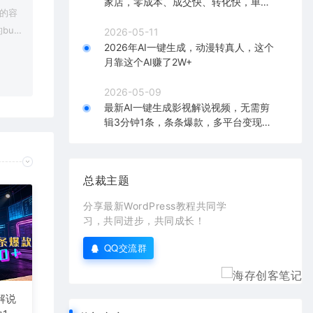
家店，零成本、成交快、转化快，单店
上的容
单日可盈利300+
bu
2026-05-11
2026年AI一键生成，动漫转真人，这个
在对应
月靠这个AI赚了2W+
2026-05-09
最新AI一键生成影视解说视频，无需剪
辑3分钟1条，条条爆款，多平台变现日
入2000+
总裁主题
分享最新WordPress教程共同学
习，共同进步，共同成长！
QQ交流群
解说