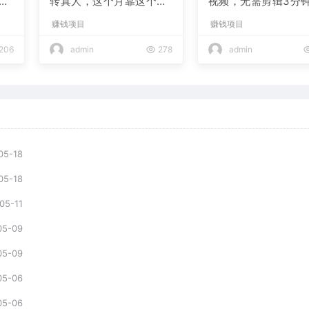
现
转真人，这个月靠这个AI
视频，无需剪辑3分钟
赚了2W+
条，条条爆款，多平
赚钱项目
赚钱项目
现日入2000+
206
admin
278
admin
05-18
05-18
05-11
05-09
05-09
05-06
05-06