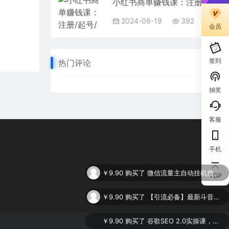
小红书商单赚钱课：注册/起号/涨粉/开通蒲公英/变现赚钱（25节课）
2024-06-19
392
会员
签到
热门评论
抽奖
客服
手机
￥9.90
购买了
微信流量主自动挂机推广，轻松日入900+，简单易上手，做就有收益。
TOP
￥9.90
购买了
【引流必备】最新斗音全功能全自动引流脚本，解放双手自动引流精准粉
￥9.90
购买了
谷歌SEO 2.0实操课，独立站询盘自由必备，基于2023谷歌最新算法录制（94节