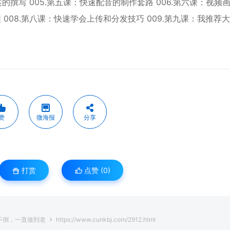
的撰写 005.第五课：快速配音的制作套路 006.第六课：视频
 008.第八课：快速学会上传和分发技巧 009.第九课：我推荐
赞
微海报
分享
打赏
点赞 (
0
)
台不倒，一直做到老
https://www.cunkbj.com/2912.html