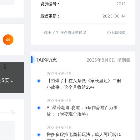
资源编号：
2912
最近更新：
2023-06-14
下载不了？
点击提交错误
下载须知
TA的动态
2026年8月6日 星期四
2026-05-18
观看电影预告片赚钱，即看即赚简单无脑，单号收益5美金可批量
【夯爆了】在头条做《家长里短》二创
小故事，这个月收益2w+
2026-05-18
AI“暴躁老道”赛道，5条作品揽百万播
放！（附变现全攻略）
2026-05-18
拼多多虚拟电商新玩法，单人可玩转10