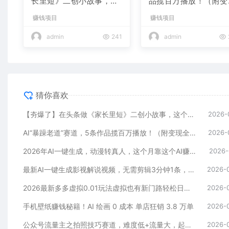
长里短》二创小故事，这
品揽百万播放！（附变
个月收益2w+
全攻略）
赚钱项目
赚钱项目
admin
241
admin
猜你喜欢
【夯爆了】在头条做《家长里短》二创小故事，这个月收益2w+
2026-
AI“暴躁老道”赛道，5条作品揽百万播放！（附变现全攻略）
2026-
2026年AI一键生成，动漫转真人，这个月靠这个AI赚了2W+
2026-
最新AI一键生成影视解说视频，无需剪辑3分钟1条，条条爆款，多平台变现日入2000+
2026-
2026最新多多虚拟0.01玩法虚拟也有新门路轻松日入2500!
2026-
手机壁纸赚钱秘籍！AI 绘画 0 成本 单店狂销 3.8 万单
2026-
公众号流量主之拍照技巧赛道，难度低+流量大，起号第一篇就爆了10w阅读！
2026-