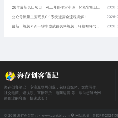
26年最新风口项目，AI工具创作写小说，轻松实现日入1000+
2026-
公众号流量主变现从0-1系统运营全流程讲解！
2026-
最新：视频号AI一键生成武侠风格视频，狂撸视频号分成收益，学完轻松日入1000+
2026-
海存创客笔记，专注互联网创业，包括自媒体、文案写作、
社交电商、短视频、直播带货、电商运营 等，帮助您避免网
络创业的弯路，快速成长！
© 2016 海存创客笔记 - www.cunkbj.com
网站地图
鲁ICP备202410