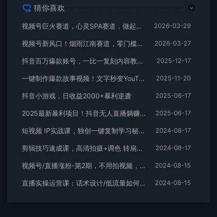
猜你喜欢
视频号巨火赛道，心灵SPA赛道，做起来超简单，每天收益800+
2026-03-29
视频号新风口！烟雨江南赛道，零门槛日入 500+
2026-03-27
抖音百万爆款账号，一比一复刻内容教程，从0-1实操课，小白也能学会，复制爆款，月入10w+
2025-12-17
一键制作爆款故事视频！文字秒变YouTube自动发布的傻瓜式教程
2025-11-20
抖音小游戏，日收益2000+暴利逆袭
2025-06-17
2025最新暴利项目！抖音无人直播躺赚攻略！抖音无人直播3.0玩法！0门槛…
2025-06-17
短视频 IP实战课，独创一键复制学习秘籍，转战新领域，月赚五万轻松行
2024-08-17
剪辑技巧速成课，高清拍摄+调色 转扇子，建筑-抠图精通，新手秒变剪辑专家
2024-08-17
视频号/直播涨粉-第2期，不用拍视频，不用卖货，在直播间做菜，就可以搞钱
2024-08-15
直播实操运营课：话术设计/低流量如何提升/话术框架/全场燃爆/非常干货
2024-08-15