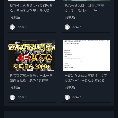
视频号巨火赛道，心灵SPA赛
视频号新风口！烟雨江南赛
道，做起来超简单，每天收益
道，零门槛日入 500+
800+
短视频
短视频
admin
admin
抖音百万爆款账号，一比一复
一键制作爆款故事视频！文字
刻内容教程，从0-1实操课，
秒变YouTube自动发布的傻瓜
小白也能学会，复制爆款，月
式教程
短视频
短视频
入10w+
admin
admin