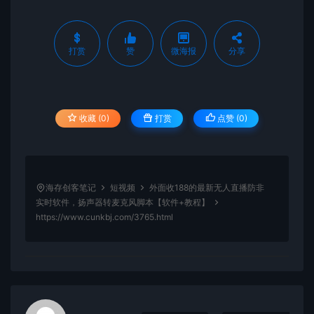
打赏
赞
微海报
分享
收藏 (0)
打赏
点赞 (
0
)
海存创客笔记
短视频
外面收188的最新无人直播防非
实时软件，扬声器转麦克风脚本【软件+教程】
https://www.cunkbj.com/3765.html