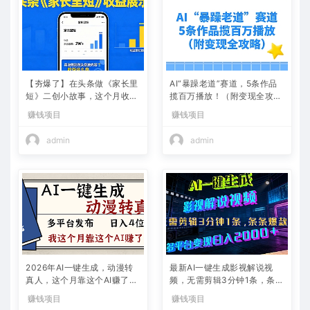
【夯爆了】在头条做《家长里
AI“暴躁老道”赛道，5条作品
短》二创小故事，这个月收益
揽百万播放！（附变现全攻
2w+
略）
赚钱项目
赚钱项目
admin
admin
2026年AI一键生成，动漫转
最新AI一键生成影视解说视
真人，这个月靠这个AI赚了2
频，无需剪辑3分钟1条，条条
W+
爆款，多平台变现日入2000
赚钱项目
赚钱项目
+