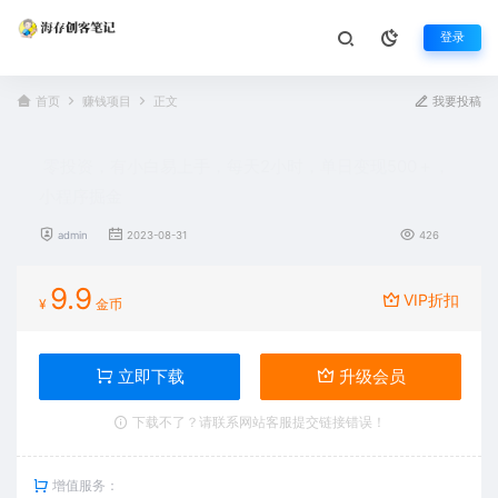
登录
首页
赚钱项目
正文
我要投稿
零投资，有小白易上手，每天2小时，单日变现500＋，
小程序掘金
admin
2023-08-31
426
9.9
VIP折扣
¥
金币
立即下载
升级会员
下载不了？请联系网站客服提交链接错误！
增值服务：