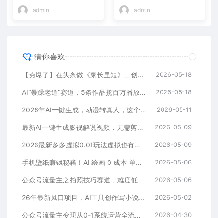
admin
admin
猜你喜欢
【夯爆了】在头条做《家长里短》二创小故事，这个月收益2w+
2026-05-18
AI“暴躁老道”赛道，5条作品揽百万播放！（附变现全攻略）
2026-05-18
2026年AI一键生成，动漫转真人，这个月靠这个AI赚了2W+
2026-05-11
最新AI一键生成影视解说视频，无需剪辑3分钟1条，条条爆款，多平台变现日入2000+
2026-05-09
2026最新多多虚拟0.01玩法虚拟也有新门路轻松日入2500!
2026-05-09
手机壁纸赚钱秘籍！AI 绘画 0 成本 单店狂销 3.8 万单
2026-05-06
公众号流量主之拍照技巧赛道，难度低+流量大，起号第一篇就爆了10w阅读！
2026-05-06
26年最新风口项目，AI工具创作写小说，轻松实现日入1000+
2026-05-02
公众号流量主变现从0-1系统运营全流程讲解！
2026-04-30