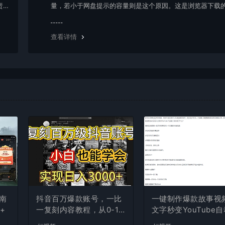
责任
量，若小于网盘提示的容量则是这个原因。这是浏览器下载的
g，建议用百度网盘软件或迅雷下载。 若排除这种情况，可
资源底部留言，或 联络我们。
查看详情
南
抖音百万爆款账号，一比
一键制作爆款故事视
+
一复刻内容教程，从0-1
文字秒变YouTube
实操课，小白也能学会，
布的傻瓜式教程