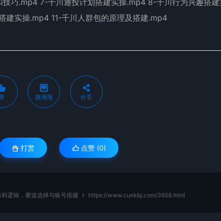
和技巧.mp4 7-千川通投计划搭建实操.mp4 8-千川行为兴趣搭
搭建实操.mp4 11-千川人群包的原理及搭建.mp4
赞
微海报
分享
打赏
点赞 (
0
)
路和逻辑，赛道选择与账号搭建
https://www.cunkbj.com/3658.html