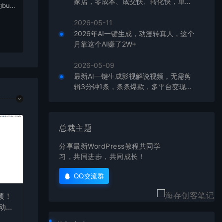
家店，零成本、成交快、转化快，单店
bu
单日可盈利300+
在对应
2026-05-11
2026年AI一键生成，动漫转真人，这个
月靠这个AI赚了2W+
2026-05-09
最新AI一键生成影视解说视频，无需剪
辑3分钟1条，条条爆款，多平台变现日
入2000+
总裁主题
分享最新WordPress教程共同学
习，共同进步，共同成长！
QQ交流群
频！
自动发