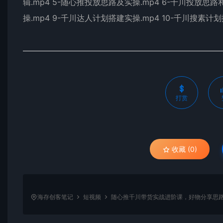
辑.mp4 5-随心推投放思路及实操.mp4 6-千川投放思路
操.mp4 9-千川达人计划搭建实操.mp4 10-千川搜素计划
打赏
收藏 (0)
海存创客笔记
短视频
随心推千川带货实战进阶课，好物分享思