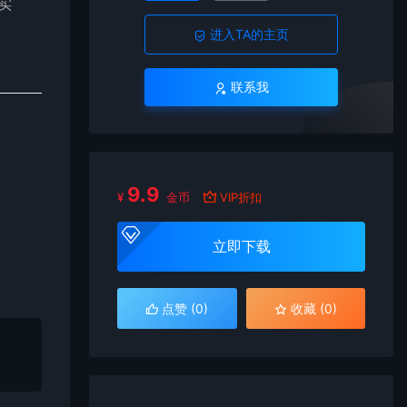
建实
进入TA的主页
联系我
9.9
¥
金币
VIP折扣
立即下载
点赞 (
0
)
收藏 (0)