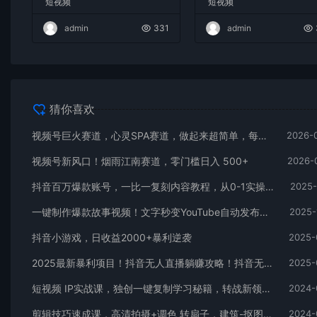
短视频
短视频
admin
331
admin
猜你喜欢
视频号巨火赛道，心灵SPA赛道，做起来超简单，每天收益800+
2026-
视频号新风口！烟雨江南赛道，零门槛日入 500+
2026-
抖音百万爆款账号，一比一复刻内容教程，从0-1实操课，小白也能学会，复制爆款，月入10w+
2025-
一键制作爆款故事视频！文字秒变YouTube自动发布的傻瓜式教程
2025-
抖音小游戏，日收益2000+暴利逆袭
2025-
2025最新暴利项目！抖音无人直播躺赚攻略！抖音无人直播3.0玩法！0门槛…
2025-
短视频 IP实战课，独创一键复制学习秘籍，转战新领域，月赚五万轻松行
2024-
剪辑技巧速成课，高清拍摄+调色 转扇子，建筑-抠图精通，新手秒变剪辑专家
2024-