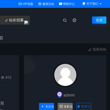
关于我们
VIP优惠
邀请活动
帮助中心
站长招募
登录
它
我要投稿
412
admin
和剪
联系Ta
关注Ta
发私信