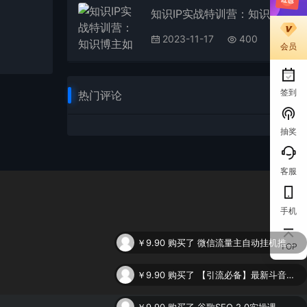
知识IP实战特训营：知识博主如何做好直播间内容获取流量 打造好ip 收心收钱
2023-11-17
400
会员
签到
热门评论
抽奖
客服
手机
￥9.90
购买了
微信流量主自动挂机推广，轻松日入900+，简单易上手，做就有收益。
TOP
￥9.90
购买了
【引流必备】最新斗音全功能全自动引流脚本，解放双手自动引流精准粉