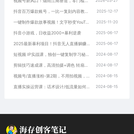
视频号新风口！烟雨江南赛道，零门槛日入 500+
2026-03-27
抖音百万爆款账号，一比一复刻内容教程，从0-1实操课，小白也能学会，复制爆款，月入10w+
2025-12-17
一键制作爆款故事视频！文字秒变YouTube自动发布的傻瓜式教程
2025-11-20
抖音小游戏，日收益2000+暴利逆袭
2025-06-17
2025最新暴利项目！抖音无人直播躺赚攻略！抖音无人直播3.0玩法！0门槛…
2025-06-17
短视频 IP实战课，独创一键复制学习秘籍，转战新领域，月赚五万轻松行
2024-08-17
剪辑技巧速成课，高清拍摄+调色 转扇子，建筑-抠图精通，新手秒变剪辑专家
2024-08-17
视频号/直播涨粉-第2期，不用拍视频，不用卖货，在直播间做菜，就可以搞钱
2024-08-15
直播实操运营课：话术设计/低流量如何提升/话术框架/全场燃爆/非常干货
2024-08-15