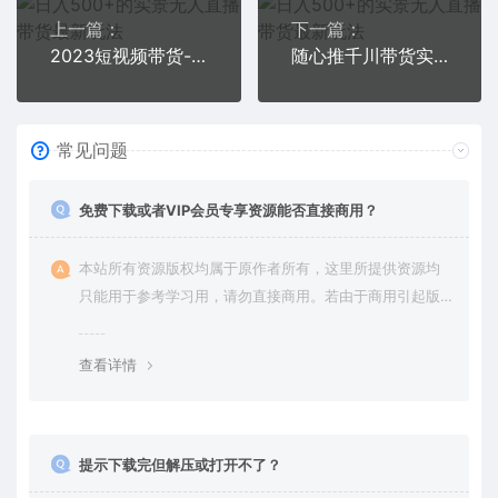
上一篇：
下一篇：
2023短视频带货-千川专业投放课，精细化专业投放，计划纠正，提升ROI
随心推千川带货实战进阶课，好物分享思路和逻辑，赛道选择与账号搭建
常见问题
免费下载或者VIP会员专享资源能否直接商用？
本站所有资源版权均属于原作者所有，这里所提供资源均
只能用于参考学习用，请勿直接商用。若由于商用引起版
权纠纷，一切责任均由使用者承担。更多说明请参考 VIP介
绍。
查看详情
提示下载完但解压或打开不了？