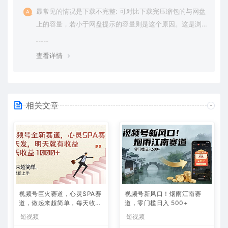
最常见的情况是下载不完整: 可对比下载完压缩包的与网盘
上的容量，若小于网盘提示的容量则是这个原因。这是浏
览器下载的bug，建议用百度网盘软件或迅雷下载。 若排
除这种情况，可在对应资源底部留言，或 联络我们。
查看详情
相关文章
视频号巨火赛道，心灵SPA赛
视频号新风口！烟雨江南赛
道，做起来超简单，每天收益
道，零门槛日入 500+
800+
短视频
短视频