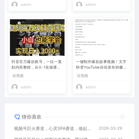
admin
admin
抖音百万爆款账号，一比一复
一键制作爆款故事视频！文字
刻内容教程，从0-1实操课，
秒变YouTube自动发布的傻瓜
小白也能学会，复制爆款，月
式教程
短视频
短视频
入10w+
admin
admin
猜你喜欢
视频号巨火赛道，心灵SPA赛道，做起来超简单，每天收益800+
2026-03-29