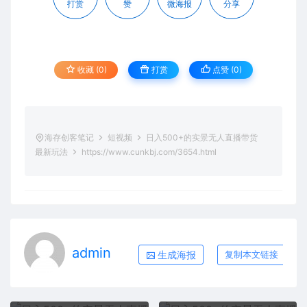
打赏
赞
微海报
分享
收藏 (0)
打赏
点赞 (
0
)
海存创客笔记
短视频
日入500+的实景无人直播带货
最新玩法
https://www.cunkbj.com/3654.html
admin
生成海报
复制本文链接