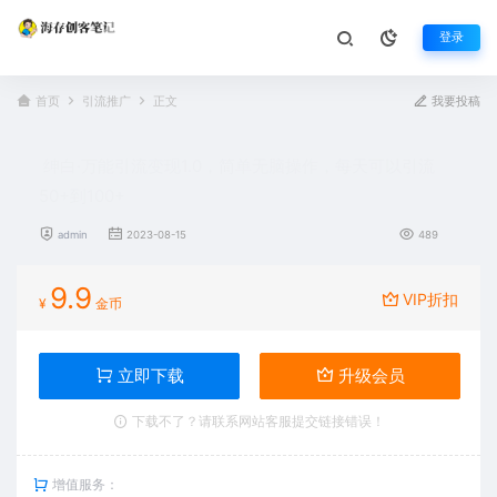
登录
首页
引流推广
正文
我要投稿
绅白·万能引流变现1.0，简单无脑操作，每天可以引流
50+到100+
admin
2023-08-15
489
9.9
VIP折扣
¥
金币
立即下载
升级会员
下载不了？请联系网站客服提交链接错误！
增值服务：