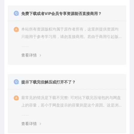
免费下载或者VIP会员专享资源能否直接商用？
本站所有资源版权均属于原作者所有，这里所提供资源均
只能用于参考学习用，请勿直接商用。若由于商用引起版
权纠纷，一切责任均由使用者承担。更多说明请参考 VIP介
绍。
查看详情
提示下载完但解压或打开不了？
最常见的情况是下载不完整: 可对比下载完压缩包的与网盘
上的容量，若小于网盘提示的容量则是这个原因。这是浏
览器下载的bug，建议用百度网盘软件或迅雷下载。 若排
除这种情况，可在对应资源底部留言，或 联络我们。
查看详情