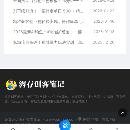
最新抖音引流创业粉模板！几分钟一个视频，非常暴力，小白直接可上手操作！
2026-01-29
别再瞎引流！一招搞定单日 500 + 精准粉，微信直接爆仓
2026-01-22
精准获客创业粉轻松变现，操作简单可放大，单日轻松3000+
2026-01-16
2026最新AI钓鱼术:0粉丝0经验，一部手机就能开启赚钱模式
2026-01-13
私域流量密码！私域暴力玩法实测，单日 500 + 精准粉直接加满
2025-12-20
海存创客笔记，专注互联网创业，包括自媒体、文案写作、社交电商、短视频、直播带
货、电商运营 等，帮助您避免网络创业的弯路，快速成长！
© 2016 海存创客笔记 - www.cunkbj.com
网站地图
鲁ICP备
2024108698号-2