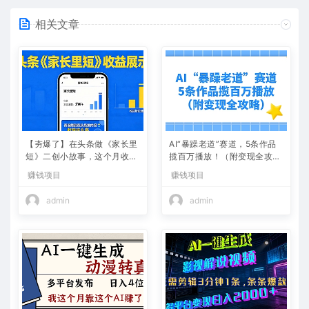
相关文章
【夯爆了】在头条做《家长里
AI“暴躁老道”赛道，5条作品
短》二创小故事，这个月收益
揽百万播放！（附变现全攻
2w+
略）
赚钱项目
赚钱项目
admin
admin