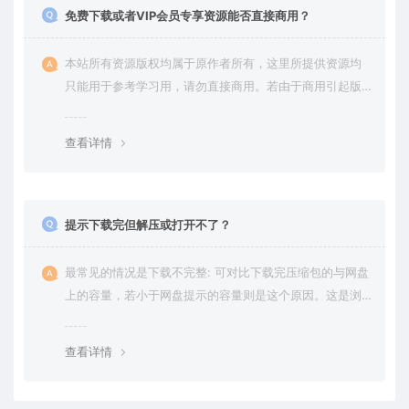
免费下载或者VIP会员专享资源能否直接商用？
本站所有资源版权均属于原作者所有，这里所提供资源均
只能用于参考学习用，请勿直接商用。若由于商用引起版
权纠纷，一切责任均由使用者承担。更多说明请参考 VIP介
绍。
查看详情
提示下载完但解压或打开不了？
最常见的情况是下载不完整: 可对比下载完压缩包的与网盘
上的容量，若小于网盘提示的容量则是这个原因。这是浏
览器下载的bug，建议用百度网盘软件或迅雷下载。 若排
除这种情况，可在对应资源底部留言，或 联络我们。
查看详情