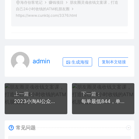
海存创客笔记
赚钱项目
朋友圈灵魂收钱文案课，打造
自己24小时收钱的ATM机朋友圈
https://www.cunkbj.com/3376.html
admin
生成海报
复制本文链接
上一篇：
下一篇：
2023小淘AI公众号流量主项目，傻瓜式产出可操作一辈子
每单最低844，单日3000+，单靠“课程分销”，月入10万都只是一个小目标，知识付费YYDS【揭秘】
常见问题