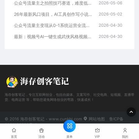
公众号流量主之拍照技巧赛道，难度低+流量大，起号第一篇就爆了10w阅读！
2026-05-06
26年最新风口项目，AI工具创作写小说，轻松实现日入1000+
2026-05-02
公众号流量主变现从0-1系统运营全流程讲解！
2026-04-30
最新：视频号AI一键生成武侠风格视频，狂撸视频号分成收益，学完轻松日入1000+
2026-04-30
海存创客笔记，专注互联网创业，包括自媒体、文案写作、社交电商、短视频、直播带
货、电商运营 等，帮助您避免网络创业的弯路，快速成长！
© 2016 海存创客笔记 - www.cunkbj.com
网站地图
鲁ICP备
2024108698号-2
菜单
首页
活动
VIP
我的