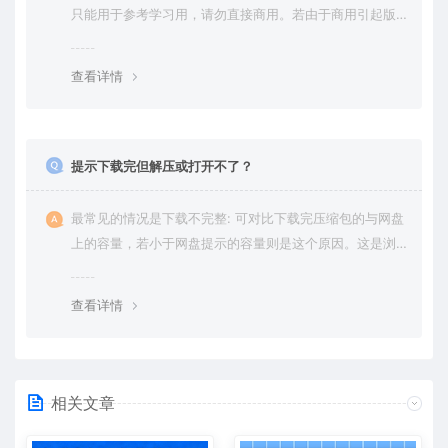
只能用于参考学习用，请勿直接商用。若由于商用引起版
权纠纷，一切责任均由使用者承担。更多说明请参考 VIP介
绍。
查看详情
提示下载完但解压或打开不了？
最常见的情况是下载不完整: 可对比下载完压缩包的与网盘
上的容量，若小于网盘提示的容量则是这个原因。这是浏
览器下载的bug，建议用百度网盘软件或迅雷下载。 若排
除这种情况，可在对应资源底部留言，或 联络我们。
查看详情
相关文章