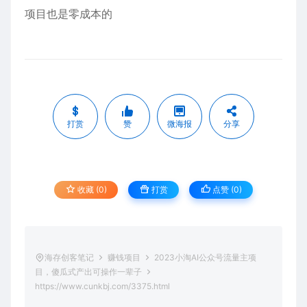
项目也是零成本的
打赏
赞
微海报
分享
收藏 (0)
打赏
点赞 (
0
)
海存创客笔记
赚钱项目
2023小淘AI公众号流量主项
目，傻瓜式产出可操作一辈子
https://www.cunkbj.com/3375.html