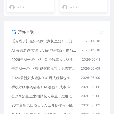
+
admin
admin
猜你喜欢
【夯爆了】在头条做《家长里短》二创小故事，这个月收益2w+
2026-05-18
AI“暴躁老道”赛道，5条作品揽百万播放！（附变现全攻略）
2026-05-18
2026年AI一键生成，动漫转真人，这个月靠这个AI赚了2W+
2026-05-11
最新AI一键生成影视解说视频，无需剪辑3分钟1条，条条爆款，多平台变现日入2000+
2026-05-09
2026最新多多虚拟0.01玩法虚拟也有新门路轻松日入2500!
2026-05-09
手机壁纸赚钱秘籍！AI 绘画 0 成本 单店狂销 3.8 万单
2026-05-06
公众号流量主之拍照技巧赛道，难度低+流量大，起号第一篇就爆了10w阅读！
2026-05-06
26年最新风口项目，AI工具创作写小说，轻松实现日入1000+
2026-05-02