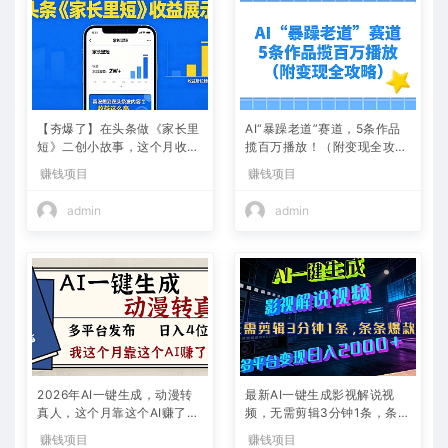
【夯爆了】在头条做《家长里
AI“暴躁老道”赛道，5条作品
短》二创小故事，这个月收益
揽百万播放！（附变现全攻
2w+
略）
赚钱项目
赚钱项目
admin
admin
2026年AI一键生成，动漫转
最新AI一键生成影视解说视
真人，这个月靠这个AI赚了2
频，无需剪辑3分钟1条，条条
W+
爆款，多平台变现日入2000
赚钱项目
赚钱项目